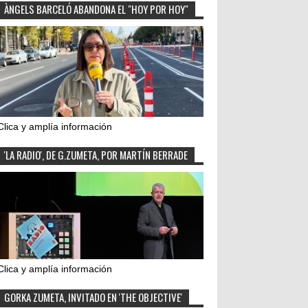
ÀNGELS BARCELÓ ABANDONA EL "HOY POR HOY"
Clica y amplía información
'LA RADIO', DE G.ZUMETA, POR MARTÍN BERRADE
Clica y amplía información
GORKA ZUMETA, INVITADO EN 'THE OBJECTIVE'