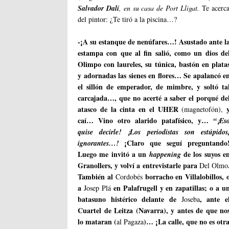
Salvador Dalí
, en su casa de Port Lligat.
Te acerca
del pintor: ¿Te tiró a la piscina…?
-¡A su estanque de nenúfares…! Asustado ante l
estampa con que al fin salió, como un dios de
Olimpo con laureles, su túnica, bastón en plata
y adornadas las sienes en flores… Se apalancó e
el sillón de emperador, de mimbre, y soltó ta
carcajada…, que no acerté a saber el porqué de
atasco de la cinta en el UHER
(magnetofón),
caí… Vino otro alarido patafísico, y…
“¡Es
quise decirle! ¡Los periodistas son estúpidos
¡Claro que seguí preguntando
ignorantes…!
Luego me invitó a un
de los suyos e
happening
Granollers, y volví a entrevistarle para
Del Olmo
También al
borracho en Villalobillos, 
Cordobés
a
en Palafrugell y en zapatillas; o a u
Josep Plá
batasuno histérico delante de
, ante e
Joseba
Cuartel de Leitza (Navarra), y antes de que no
lo mataran (
)… ¡La calle, que no es ot
al Pagaza