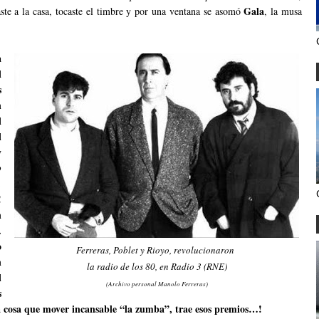
Gala
ste a la casa, tocaste el timbre y por una ventana se asomó
, la musa
a
l
s
n
l
l
y
o
,
!
n
.
o
Ferreras, Poblet y Rioyo, revolucionaron
n
la radio de los 80, en Radio 3 (RNE)
l
(Archivo personal Manolo Ferreras)
s
ra cosa que mover incansable “la zumba”, trae esos premios…!