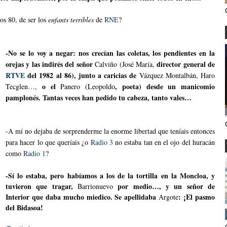
os 80, de ser los
enfants terribles
de
RNE
?
-No se lo voy a negar: nos crecían las coletas, los pendientes en la
orejas y las indirés del señor
director general de
Calviño (José María,
RTVE
del 1982 al 86), junto a caricias de
Vázquez Montalbán, Haro
o el
, poeta) desde un manicomio
Tecglen…,
Panero (Leopoldo
pamplonés. Tantas veces han pedido tu cabeza, tanto vales…
-A mí no dejaba de sorprenderme la enorme libertad que teníais entonces
para hacer lo que queríais ¿o
Radio 3
no estaba tan en el ojo del huracán
como
Radio 1
?
-Sí lo estaba, pero habíamos a los de la tortilla en la Moncloa, y
tuvieron que tragar,
por medio…, y un señor de
Barrionuevo
Interior que daba mucho miedico. Se apellidaba
: ¡El pasmo
Argote
del Bidasoa!