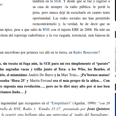
también en la
SER
. Y desde que se fue y regresó a
ar
su casa de siempre -la radio pública- le perdí la
pista, pero nunca dejé de escucharle en cuanto tenía
oportunidad. Las redes sociales me han permitido
reencontrármelo y, la verdad, he de decir que su
un ápice, pese a que salió de
RNE
con el injusto ERE de 2008. Ha sido un
 tótem del reportaje radiofónico y la voz rasgada, torrencial, más famosa de
un micrófono por primera vez allí en tu tierra, en
Radio Benavente
?
s, sin tocata ni fuga aún, la
SER
para mí era simplemente el “parato”
s sagradas vacas y trilla junto al Tera- a los Who, los Beatles, el
iris, el mismísimo
y la
... ¡Pa’bernos matao!
Andrés Do Barro
Mari Trini
pezaba ‘Hora 25’ y
era el más progre de la aldea… Con
Martín Ferrand
nte suponía una revolución…, pero no lo diré muy alto por si nos leen
ndríamos liada…
J
e ingenuidad que recogemos en el “
Estupidiario
” (Aguilar, 1999): “
con 20
trella de
RNE
, Radio 1, ‘Estudio 15-17’, presentado por
Jesús Quintero
 le ocurrió otra brillante idea que entrevistar al ‘padre del Surrealismo’,