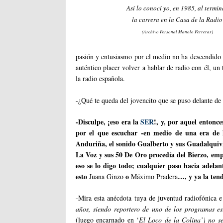
Así lo conocí yo, en 1985, al termin
la carrera en la Casa de la Radio
(Archivo Personal Manolo Ferreras)
pasión y entusiasmo por el medio no ha descendido 
auténtico placer volver a hablar de radio con él, un
la radio española.
-¿Qué te queda del jovencito que se puso delante de 
-Disculpe, ¡eso era la
SER
!, y, por aquel entonce
por el que escuchar -en medio de una era de la
Anduriña, el sonido Gualberto y sus Guadalquiv
La Voz y sus 50 De Oro procedía del Bierzo, em
eso se lo digo todo; cualquier paso hacia adela
esto
o
…, y ya la te
Juana Ginzo
Máximo Pradera
-Mira esta anécdota tuya de juventud radiofónica 
años, siendo reportero de uno de los programas es
(luego encarnado en ‘
El Loco de la Colina’)
no se