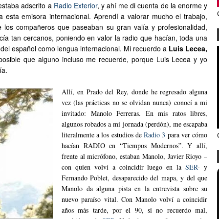
 estaba adscrito a
Radio Exterior
, y ahí me di cuenta de la enorme y
za esta emisora internacional. Aprendí a valorar mucho el trabajo,
 los compañeros que paseaban su gran valía y profesionalidad,
ía tan cercanos, poniendo en valor la radio que hacían, toda una
o del español como lengua internacional. Mi recuerdo a
Luis Lecea,
 posible que alguno incluso me recuerde, porque Luis Lecea y yo
ía.
Allí, en Prado del Rey, donde he regresado alguna
vez (las prácticas no se olvidan nunca) conocí a mi
invitado: Manolo Ferreras. En mis ratos libres,
algunos robados a mi jornada (perdón), me escapaba
literalmente a los estudios de
Radio 3
para ver cómo
hacían RADIO en “Tiempos Modernos”. Y allí,
frente al micrófono, estaban Manolo, Javier Rioyo –
con quien volví a coincidir luego en la
SER
- y
Fernando Poblet, desaparecido del mapa, y del que
Manolo da alguna pista en la entrevista sobre su
nuevo paraíso vital. Con Manolo volví a coincidir
años más tarde, por el 90, si no recuerdo mal,