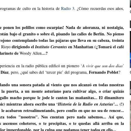
rogramas de culto en la historia de
Radio 3
. ¿Cómo recuerdas esos años,
ponen los pelillos como escarpias! Nada de añoranza, ni nostalgia,
án bajo el granito o sobre él, pisando las calles de Berlín. No pienso
ojono contemplando todas las pájaras que lleva en su cabeza, treinta
dirigiendo el
en Manhattan (¿Tomará el café
r Rioyo
Instituto Cervantes
larinete de
…?
Woody Allen
eriencia en la radio pública edificó un pionero ‘
A vivir que son dos días’
 Díaz
Fernando Poblet
, pero, ¿qué sabes del ‘tercer pie’ del programa,
?
dando una sonora patada al viento que nos alcanzó en todas nuestras
í la puerta, a un monte asturiano para cultivar algo, o criar quizás
 gallo macho porque le jode le canten las mañanitas... El dinamitero
ic) mientras ahora escribe una ‘
... (!)
Historia de la Radio en Asturias’
 le acabaron retroalimentando, pero confío en que no sea de rencor...
ra todos "nosotros". Nos cuentan pero nada sabemos... Así que,
ascensos coheteros, o te precipitas, o te quedas allá arriba en la
lor imperdonable, por la culpa que podamos tener todos en ello...