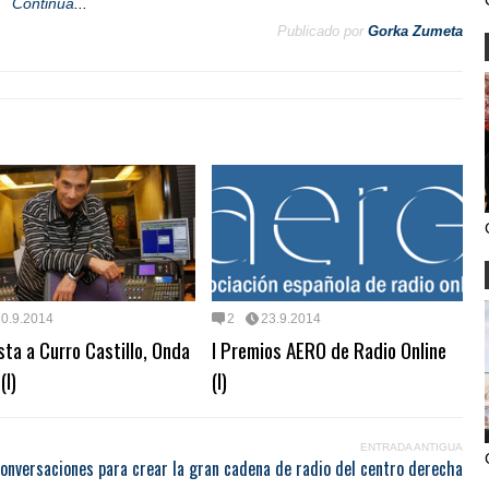
Continúa
...
Publicado por
Gorka Zumeta
30.9.2014
2
23.9.2014
sta a Curro Castillo, Onda
I Premios AERO de Radio Online
(I)
(I)
ENTRADA ANTIGUA
conversaciones para crear la gran cadena de radio del centro derecha