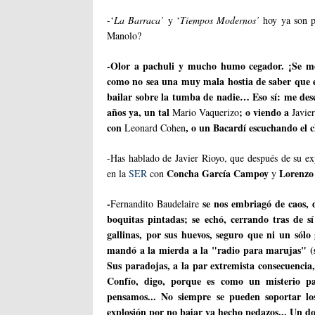
-‘
La Barraca’
y ‘
Tiempos Modernos’
hoy ya son p
Manolo?
-Olor a pachuli y mucho humo cegador. ¡Se me 
como no sea una muy mala hostia de saber que est
bailar sobre la tumba de nadie… Eso sí: me desc
años ya, un tal
; o viendo a
Mario Vaquerizo
Javie
con
, o un Bacardí escuchando el c
Leonard Cohen
-Has hablado de Javier Rioyo, que después de su exp
Concha García Campoy
Lorenzo
en la
SER
con
y
-
se nos embriagó de caos, 
Fernandito Baudelaire
boquitas pintadas; se echó, cerrando tras de s
gallinas, por sus huevos, seguro que ni un sólo
mandó a la mierda a la "radio para marujas" (s
Sus paradojas, a la par extremista consecuencia,
Confío, digo, porque es como un misterio pa
pensamos... No siempre se pueden soportar los 
explosión por no bajar ya hecho pedazos... Un do