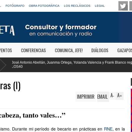
L
FOTÓGRAFO
OBRA FOTOGRÁFICA
LOS RECLÁSICOS
LEGAL
VENTOS
CONFERENCIAS
COMUNICA, JEFE!
DIÁLOGOS
GAZAPO
a Ortega, Yolanda Valencia y Frank Blanco regresan a
RTVE reivindica l
Clásica
ras (I)
A
A
IMPRIMIR
EMAIL
-
+
cabeza, tanto vales…”
mismo. Durante mi período de becario en prácticas en
RNE
, en la