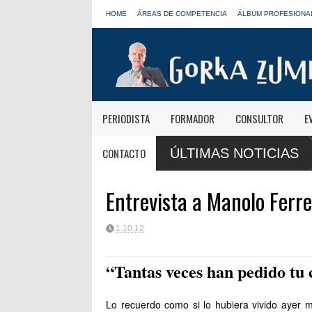
HOME
ÁREAS DE COMPETENCIA
ÁLBUM PROFESIONA
PERIODISTA
FORMADOR
CONSULTOR
E
rmativas de Onda Cero: "El viaje mereció
José Antonio Abellán, Juanm
CONTACTO
ÚLTIMAS NOTICIAS
LOS40
Entrevista a Manolo Ferre
1.10.12
“Tantas veces han pedido tu 
Lo recuerdo como si lo hubiera vivido ayer 