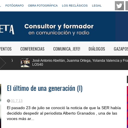
L
FOTÓGRAFO
OBRA FOTOGRÁFICA
LOS RECLÁSICOS
LEGAL
VENTOS
CONFERENCIAS
COMUNICA, JEFE!
DIÁLOGOS
GAZAPO
bellán, Juanma Ortega, Yolanda Valencia y Frank Blanco regresan a
RTV
Clá
El último de una generación (I)
31.7.13
El pasado 23 de julio se conoció la noticia de que la SER había
decidido despedir al periodista Alberto Granados , una de las
voces más ar...