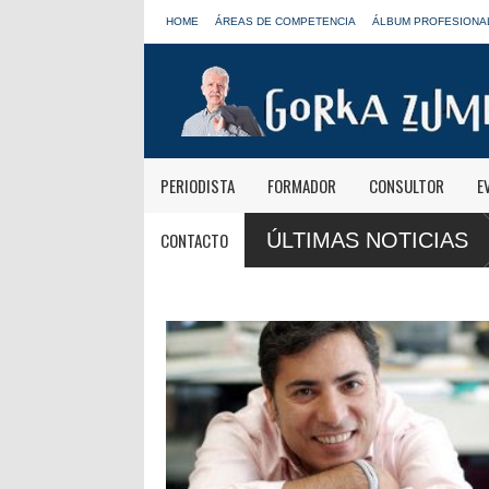
HOME
ÁREAS DE COMPETENCIA
ÁLBUM PROFESIONA
PERIODISTA
FORMADOR
CONSULTOR
E
 mañanas informativas de Onda Cero: "El viaje mereció
José Antonio A
CONTACTO
ÚLTIMAS NOTICIAS
LOS40