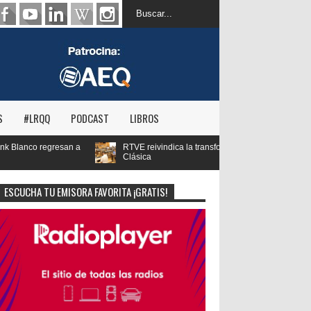
S
#LRQQ
PODCAST
LIBROS
E reivindica la transformación digital de RNE y blinda el futuro de Radio 3 y Radi
sica
ESCUCHA TU EMISORA FAVORITA ¡GRATIS!