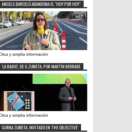
ÀNGELS BARCELÓ ABANDONA EL "HOY POR HOY"
Clica y amplía información
'LA RADIO', DE G.ZUMETA, POR MARTÍN BERRADE
Clica y amplía información
GORKA ZUMETA, INVITADO EN 'THE OBJECTIVE'