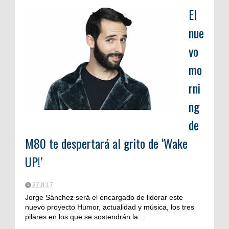
El
nue
vo
mo
rni
ng
de
M80 te despertará al grito de ‘Wake
UP!’
27.8.17
Jorge Sánchez será el encargado de liderar este
nuevo proyecto Humor, actualidad y música, los tres
pilares en los que se sostendrán la...