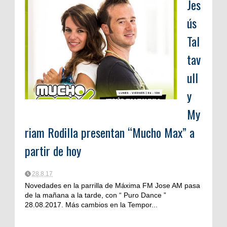
Jes
ús
Tal
tav
ull
y
My
riam Rodilla presentan “Mucho Max” a
partir de hoy
28.8.17
Novedades en la parrilla de Máxima FM Jose AM pasa
de la mañana a la tarde, con “ Puro Dance ”
28.08.2017. Más cambios en la Tempor...