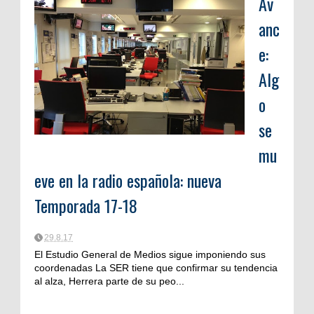
Av
anc
e:
Alg
o
se
mu
eve en la radio española: nueva
Temporada 17-18
29.8.17
El Estudio General de Medios sigue imponiendo sus
coordenadas La SER tiene que confirmar su tendencia
al alza, Herrera parte de su peo...