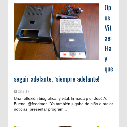
Op
us
Vit
ae:
Ha
y
que
seguir adelante, ¡siempre adelante!
28.8.17
Una reflexión biográfica, y vital, firmada p or José A.
Bueno, @feedmen “Yo también jugaba de niño a radiar
noticias, presentar program...