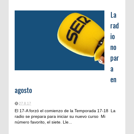
La
rad
io
no
par
a
en
agosto
27.8.17
El 17-A forzó el comienzo de la Temporada 17-18 La
radio se prepara para iniciar su nuevo curso Mi
número favorito, el siete. Lle...