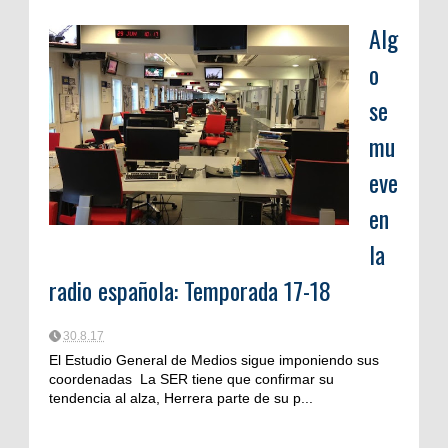
Alg
o
se
mu
eve
en
la
radio española: Temporada 17-18
30.8.17
El Estudio General de Medios sigue imponiendo sus
coordenadas La SER tiene que confirmar su
tendencia al alza, Herrera parte de su p...