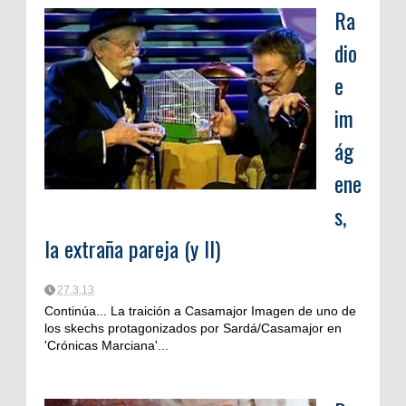
Ra
dio
e
im
ág
ene
s,
la extraña pareja (y II)
27.3.13
Continúa... La traición a Casamajor Imagen de uno de
los skechs protagonizados por Sardá/Casamajor en
'Crónicas Marciana'...