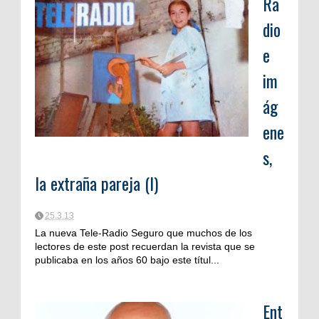
Ra
dio
e
im
ág
ene
s,
la extraña pareja (I)
25.3.13
La nueva Tele-Radio Seguro que muchos de los
lectores de este post recuerdan la revista que se
publicaba en los años 60 bajo este títul...
Ent