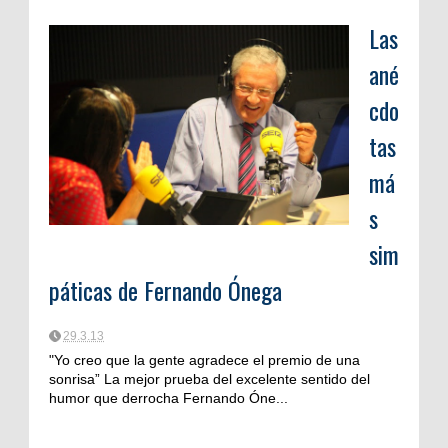
Las
ané
cdo
tas
má
s
sim
páticas de Fernando Ónega
29.3.13
"Yo creo que la gente agradece el premio de una
sonrisa” La mejor prueba del excelente sentido del
humor que derrocha Fernando Óne...