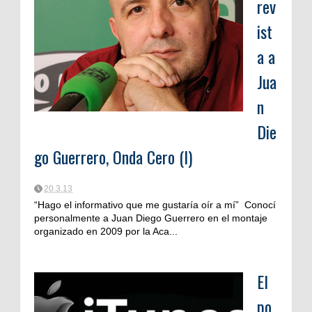
rev
ist
a a
Jua
n
Die
go Guerrero, Onda Cero (I)
20.3.13
“Hago el informativo que me gustaría oír a mí” Conocí
personalmente a Juan Diego Guerrero en el montaje
organizado en 2009 por la Aca...
El
po