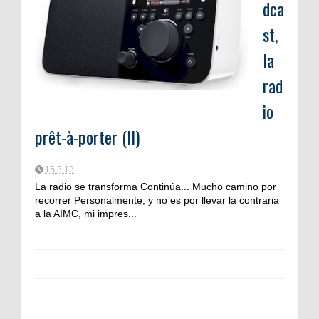
dca
st,
la
rad
io
prêt-à-porter (II)
15.3.13
La radio se transforma Continúa... Mucho camino por
recorrer Personalmente, y no es por llevar la contraria
a la AIMC, mi impres...