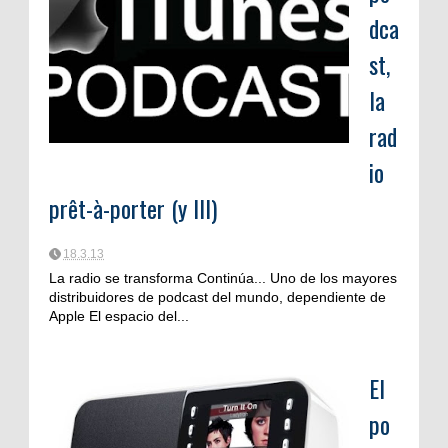
dca
st,
la
rad
io
prêt-à-porter (y III)
18.3.13
La radio se transforma Continúa... Uno de los mayores
distribuidores de podcast del mundo, dependiente de
Apple El espacio del...
El
po