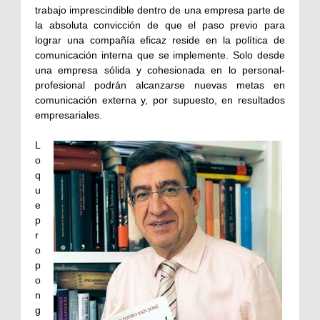
trabajo imprescindible dentro de una empresa parte de
la absoluta convicción de que el paso previo para
lograr una compañía eficaz reside en la política de
comunicación interna que se implemente. Solo desde
una empresa sólida y cohesionada en lo personal-
profesional podrán alcanzarse nuevas metas en
comunicación externa y, por supuesto, en resultados
empresariales.
L
o
q
u
e
p
r
o
p
o
n
g