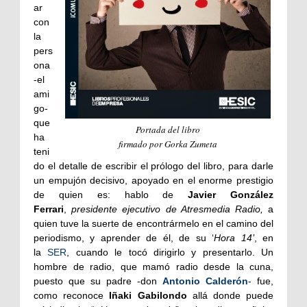
ar
con
la
pers
ona
-el
ami
go-
que
Portada del libro
ha
firmado por Gorka Zumeta
teni
do el detalle de escribir el prólogo del libro, para darle
un empujón decisivo, apoyado en el enorme prestigio
de quien es: hablo de
Javier González
Ferrari
,
presidente ejecutivo de Atresmedia Radio,
a
quien tuve la suerte de encontrármelo en el camino del
periodismo, y aprender de él, de su ‘
Hora 14’
, en
la
SER
, cuando le tocó dirigirlo y presentarlo. Un
hombre de radio, que mamó radio desde la cuna,
puesto que su padre -don
Antonio Calderón
- fue,
como reconoce
Iñaki Gabilondo
allá donde puede