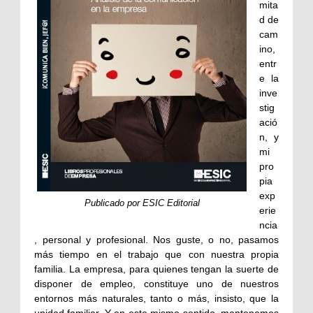
mita
d de
cam
ino,
entr
e la
inve
stig
ació
n, y
mi
pro
pia
exp
Publicado por ESIC Editorial
erie
ncia
, personal y profesional. Nos guste, o no, pasamos
más tiempo en el trabajo que con nuestra propia
familia. La empresa, para quienes tengan la suerte de
disponer de empleo, constituye uno de nuestros
entornos más naturales, tanto o más, insisto, que la