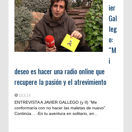
ier
Gal
leg
o:
“M
i
deseo es hacer una radio online que
recupere la pasión y el atrevimiento
18.9.14
ENTREVISTA A JAVIER GALLEGO (y II) “Me
conformaría con no hacer las maletas de nuevo"
Continúa… -En tu aventura en solitario, en...