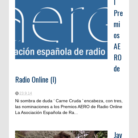
I
Pre
mi
os
AE
RO
de
Radio Online (I)
23.9.14
Ni sombra de duda ‘ Carne Cruda ’ encabeza, con tres,
las nominaciones a los Premios AERO de Radio Online
La Asociación Española de Ra...
Jav