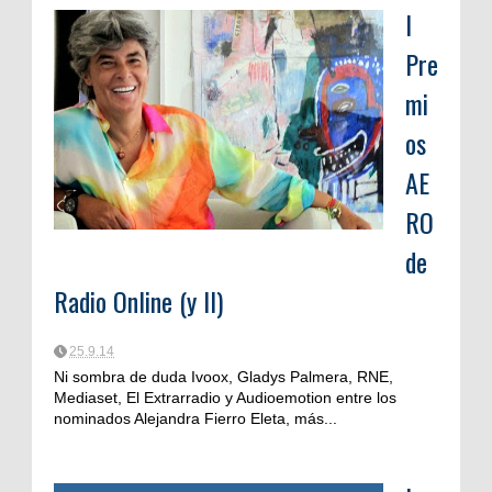
I
Pre
mi
os
AE
RO
de
Radio Online (y II)
25.9.14
Ni sombra de duda Ivoox, Gladys Palmera, RNE,
Mediaset, El Extrarradio y Audioemotion entre los
nominados Alejandra Fierro Eleta, más...