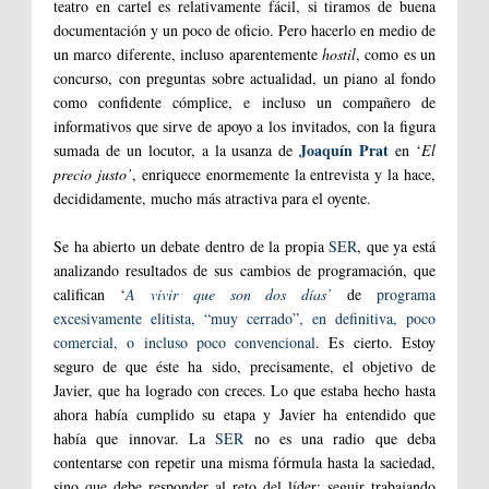
teatro en cartel es relativamente fácil, si tiramos de buena
documentación y un poco de oficio. Pero hacerlo en medio de
un marco diferente, incluso aparentemente
hostil
, como es un
concurso, con preguntas sobre actualidad, un piano al fondo
como confidente cómplice, e incluso un compañero de
informativos que sirve de apoyo a los invitados, con la figura
Joaquín Prat
sumada de un locutor, a la usanza de
en ‘
El
precio justo’
, enriquece enormemente la entrevista y la hace,
decididamente, mucho más atractiva para el oyente.
Se ha abierto un debate dentro de la propia
SER
, que ya está
analizando resultados de sus cambios de programación, que
califican ‘
A vivir que son dos días’
de
programa
excesivamente elitista, “muy cerrado”, en definitiva, poco
comercial, o incluso poco convencional
. Es cierto. Estoy
seguro de que éste ha sido, precisamente, el objetivo de
Javier, que ha logrado con creces. Lo que estaba hecho hasta
ahora había cumplido su etapa y Javier ha entendido que
había que innovar. La
SER
no es una radio que deba
contentarse con repetir una misma fórmula hasta la saciedad,
sino que debe responder al reto del líder: seguir trabajando