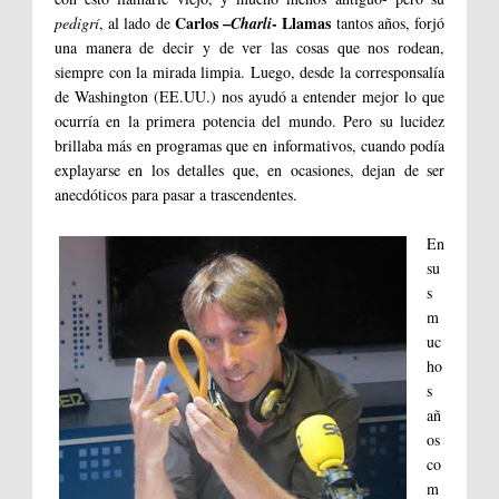
Carlos –
- Llamas
pedigrí
, al lado de
Charli
tantos años, forjó
una manera de decir y de ver las cosas que nos rodean,
siempre con la mirada limpia. Luego, desde la corresponsalía
de Washington (EE.UU.) nos ayudó a entender mejor lo que
ocurría en la primera potencia del mundo. Pero su lucidez
brillaba más en programas que en informativos, cuando podía
explayarse en los detalles que, en ocasiones, dejan de ser
anecdóticos para pasar a trascendentes.
En
su
s
m
uc
ho
s
añ
os
co
m