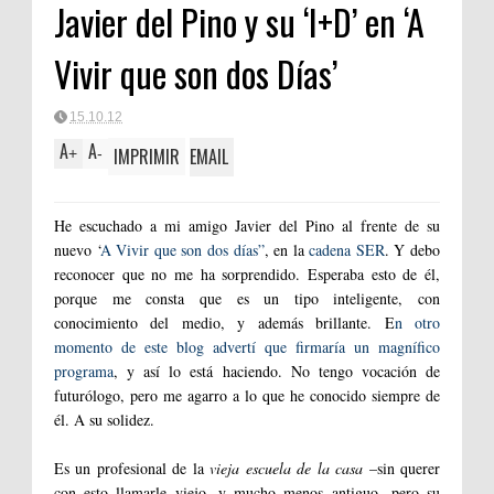
Javier del Pino y su ‘I+D’ en ‘A
Vivir que son dos Días’
15.10.12
A
A
IMPRIMIR
EMAIL
+
-
He escuchado a mi amigo Javier del Pino al frente de su
nuevo ‘
A Vivir que son dos días”
, en la
cadena SER
. Y debo
reconocer que no me ha sorprendido. Esperaba esto de él,
porque me consta que es un tipo inteligente, con
conocimiento del medio, y además brillante. E
n otro
momento de este blog advertí que firmaría un magnífico
programa
, y así lo está haciendo. No tengo vocación de
futurólogo, pero me agarro a lo que he conocido siempre de
él. A su solidez.
Es un profesional de la
vieja escuela
de la casa
–sin querer
con esto llamarle viejo, y mucho menos antiguo- pero su