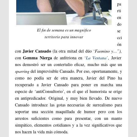
pa
rti
en
do
El fin de semana es un magnífico
se
territorio para innovar
cci
ón
Javier Cansado
con
(la otra mitad del dúo ‘
Faemino y…”),
Gemma Nierga
con
de anfitriona en ‘
La Ventana’
, Javier
nos demostró ser un contertulio eficaz, mucho más que un
sparring
del imprevisible Cansado. Por eso, oportunamente, y
como no podía ser de otra manera, Javier del Pino ha
recuperado a Javier Cansado para poner en marcha una
especie de ‘antiConsultorio’, en el que el humorista se erige
en antipredicador. Original, y muy bien llevado. De nuevo
Cansado introduce las gotas necesarias de surrealismo para
soportar una sección maquillada de humor pero con los
arrestos suficientes como para presentar, con un manto
simpático, elementos cotidianos y a la vez significativos que
nos hacen la vida más cómoda.