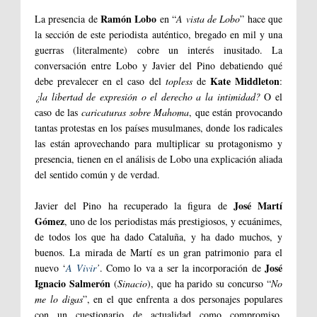
Ramón Lobo
La presencia de
en “
A vista de Lobo
” hace que
la sección de este periodista auténtico, bregado en mil y una
guerras (literalmente) cobre un interés inusitado. La
conversación entre Lobo y Javier del Pino debatiendo
qué
Kate Middleton
debe prevalecer en el caso del
topless
de
:
¿la libertad de expresión o el derecho a la intimidad?
O el
caso de las
caricaturas sobre Mahoma
, que están provocando
tantas protestas en los países musulmanes, donde los radicales
las están aprovechando para multiplicar su protagonismo y
presencia, tienen en el análisis de Lobo una explicación aliada
del sentido común y de verdad.
José Martí
Javier del Pino ha recuperado la figura de
Gómez
, uno de los periodistas más prestigiosos, y ecuánimes,
de todos los que ha dado Cataluña, y ha dado muchos, y
buenos. La mirada de Martí es un gran patrimonio para el
José
nuevo ‘
A Vivir
’
. Como lo va a ser la incorporación de
Ignacio Salmerón
(
Sinacio
), que ha parido su concurso “
No
me lo digas
”, en el que enfrenta a dos personajes populares
con un cuestionario de actualidad como compromiso.