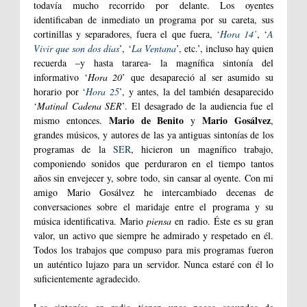
todavía mucho recorrido por delante. Los oyentes
identificaban de inmediato un programa por su careta, sus
cortinillas y separadores, fuera el que fuera,
‘
Hora 14’
, ‘
A
Vivir que son dos días
’, ‘
La Ventana
’, etc.’, incluso hay quien
recuerda –y hasta tararea- la magnífica sintonía del
informativo ‘
Hora 20
’ que desapareció al ser asumido su
horario por ‘
Hora 25
’, y antes, la del también desaparecido
‘
Matinal Cadena SER
’. El desagrado de la audiencia fue el
Mario de Benito
Mario Gosálvez
mismo entonces.
y
,
grandes músicos, y autores de las ya antiguas sintonías de los
programas de la
SER
, hicieron un magnífico trabajo,
componiendo sonidos que perduraron en el tiempo tantos
años sin envejecer y, sobre todo, sin cansar al oyente. Con mi
amigo Mario Gosálvez he intercambiado decenas de
conversaciones sobre el maridaje entre el programa y su
música identificativa. Mario
piensa
en radio. Éste es su gran
valor, un activo que siempre he admirado y respetado en él.
Todos los trabajos que compuso para mis programas fueron
un auténtico lujazo para un servidor. Nunca estaré con él lo
suficientemente agradecido.