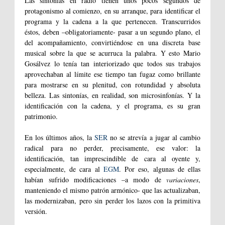
Las sintonías en radio tienen unos pocos segundos de
protagonismo al comienzo, en su arranque, para identificar el
programa y la cadena a la que pertenecen. Transcurridos
éstos, deben –obligatoriamente- pasar a un segundo plano, el
del acompañamiento, convirtiéndose en una discreta base
musical sobre la que se acurruca la palabra. Y esto Mario
Gosálvez lo tenía tan interiorizado que todos sus trabajos
aprovechaban al límite ese tiempo tan fugaz como brillante
para mostrarse en su plenitud, con rotundidad y absoluta
belleza. Las sintonías, en realidad, son microsinfonías. Y la
identificación con la cadena, y el programa, es su gran
patrimonio.
En los últimos años, la
SER
no se atrevía a jugar al cambio
radical para no perder, precisamente, ese valor: la
identificación, tan imprescindible de cara al oyente y,
especialmente, de cara al
EGM
. Por eso, algunas de ellas
habían sufrido modificaciones –a modo de
variaciones
,
manteniendo el mismo patrón armónico- que las actualizaban,
las modernizaban, pero sin perder los lazos con la primitiva
versión.