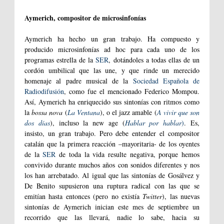
Aymerich, compositor de microsinfonías
Aymerich ha hecho un gran trabajo. Ha compuesto y
producido microsinfonías ad hoc para cada uno de los
programas estrella de la
SER
, dotándoles a todas ellas de un
cordón umbilical que las une, y que rinde un merecido
homenaje al padre musical de la
Sociedad Española de
Radiodifusión
, como fue el mencionado Federico Mompou.
Así, Aymerich ha enriquecido sus sintonías con ritmos como
la
bossa nova
(
La Ventana
), o el jazz amable (
A vivir que son
dos días
), incluso la new age (
Hablar por hablar
)
. Es,
insisto, un gran trabajo. Pero debe entender el compositor
catalán que la primera reacción –mayoritaria- de los oyentes
de la
SER
de toda la vida resulte negativa, porque hemos
convivido durante muchos años con sonidos diferentes y nos
los han arrebatado. Al igual que las sintonías de Gosálvez y
De Benito supusieron una ruptura radical con las que se
emitían hasta entonces (pero no existía
Twitter
), las nuevas
sintonías de Aymerich inician este mes de septiembre un
recorrido que las llevará, nadie lo sabe, hacia su