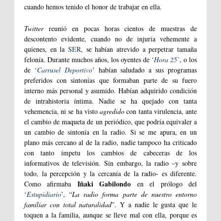
cuando hemos tenido el honor de trabajar en ella.
Twitter
reunió en pocas horas cientos de muestras de
descontento evidente, cuando no de injuria vehemente a
quienes, en la
SER
, se habían atrevido a perpetrar tamaña
felonía. Durante muchos años, los oyentes de ‘
Hora 25’
, o los
de ‘
Carrusel Deportivo
’ habían saludado a sus programas
preferidos con sintonías que formaban parte de su fuero
interno más personal y asumido. Habían adquirido condición
de intrahistoria íntima. Nadie se ha quejado con tanta
vehemencia, ni se ha visto
agredido
con tanta virulencia, ante
el cambio de maqueta de un periódico, que podría equivaler a
un cambio de sintonía en la radio. Si se me apura, en un
plano más cercano al de la radio, nadie tampoco ha criticado
con tanto ímpetu los cambios de cabeceras de los
informativos de televisión. Sin embargo, la radio –y sobre
todo, la percepción y la cercanía de la radio- es diferente.
Iñaki Gabilondo
Como afirmaba
en el prólogo del
‘
Estupidiario
’, “
La radio forma parte de nuestro entorno
familiar con total naturalidad
”. Y a nadie le gusta que le
toquen a la familia, aunque se lleve mal con ella, porque es