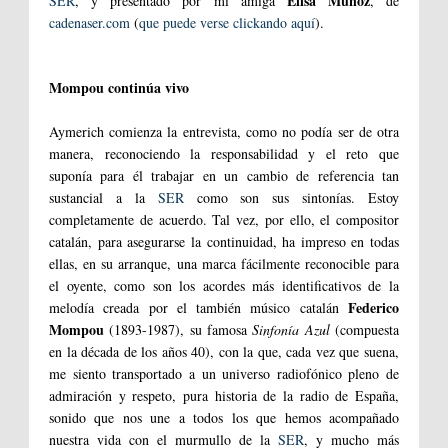
Elisa Muñoz
SER
, y presentado por mi amiga
, de
cadenaser.com
(
que puede verse clickando aquí
).
Mompou continúa vivo
Aymerich comienza la entrevista, como no podía ser de otra
manera, reconociendo la responsabilidad y el reto que
suponía para él trabajar en un cambio de referencia tan
sustancial a la
SER
como son sus sintonías. Estoy
completamente de acuerdo. Tal vez, por ello, el compositor
catalán, para asegurarse la continuidad, ha impreso en todas
ellas, en su arranque, una marca fácilmente reconocible para
el oyente, como son los acordes más identificativos de la
Federico
melodía creada por el también músico catalán
Mompou
(1893-1987), su famosa
Sinfonía Azul
(compuesta
en la década de los años 40), con la que, cada vez que suena,
me siento transportado a un universo radiofónico pleno de
admiración y respeto, pura historia de la radio de España,
sonido que nos une a todos los que hemos acompañado
nuestra vida con el murmullo de la
SER
, y mucho más