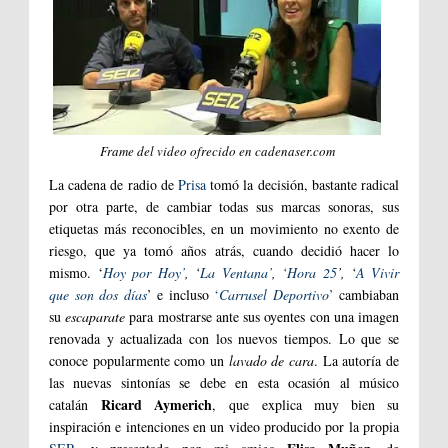
Frame del video ofrecido en cadenaser.com
La cadena de radio de
Prisa
tomó la decisión, bastante radical
por otra parte, de cambiar todas sus marcas sonoras, sus
etiquetas más reconocibles, en un movimiento no exento de
riesgo, que ya tomó años atrás, cuando decidió hacer lo
mismo. ‘
Hoy por Hoy’
, ‘
La Ventana’
,
‘Hora 25
’, ‘
A Vivir
que son dos días
’ e incluso
‘
Carrusel Deportivo
’
cambiaban
su
escaparate
para mostrarse ante sus oyentes con una imagen
renovada y actualizada con los nuevos tiempos. Lo que se
conoce popularmente como un
lavado de cara
. La autoría de
las nuevas sintonías se debe en esta ocasión al músico
Ricard Aymerich
catalán
,
que explica muy bien su
inspiración e intenciones en un video producido por la propia