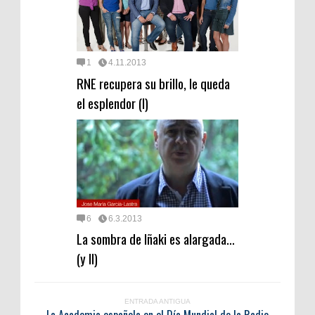
1
4.11.2013
RNE recupera su brillo, le queda
el esplendor (I)
6
6.3.2013
La sombra de Iñaki es alargada…
(y II)
ENTRADA ANTIGUA