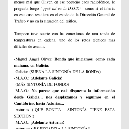
menos mal que Oliver, en ese pequeño caos radiofónico, le
pregunta luego
“¿qué tal va la D.G.T.?”
como si el interés
en este caso residiera en el estado de la Dirección General de
Tráfico y no en la situación del tráfico.
Tampoco tuvo suerte con las conexiones de una ronda de
temperaturas en cadena, uno de los retos técnicos más
difíciles de asumir:
Ronda que iniciamos, como cada
-Miguel Ángel Oliver:
mañana, en Galicia:
-Galicia: (SUENA LA SINTONÍA DE LA RONDA)
¡Adelante Galicia!
-M.A.O.:
-(MÁS SINTONÍA DE FONDO)
No parece que esté dispuesta la información
-M.A.O.:
desde Galicia... nos desplazamos y seguimos en el
Cantábrico, hacia Asturias...
-Asturias (¡QUÉ BONITA SINTONÍA TIENE ESTA
SECCIÓN!)
¡Adelante Asturias!
-M.A.O.:
-Asturias: (¡ES PEGADIZA LA SINTONÍA!)