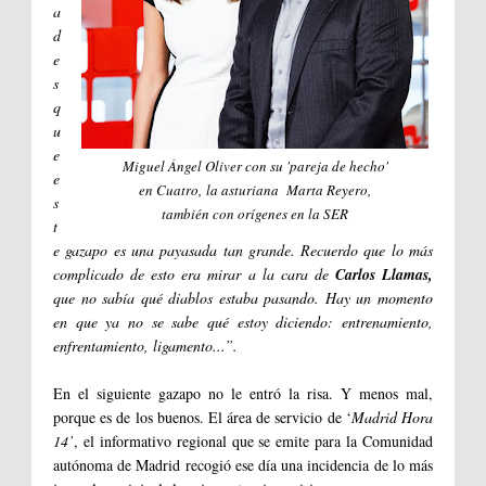
a
d
e
s
q
u
e
Miguel Ángel Oliver con su 'pareja de hecho'
e
en Cuatro, la asturiana Marta Reyero,
s
también con orígenes en la SER
t
e gazapo es una payasada tan grande. Recuerdo que lo más
complicado de esto era mirar a la cara de
Carlos Llamas,
que no sabía qué diablos estaba pasando. Hay un momento
en que ya no se sabe qué estoy diciendo: entrenamiento,
enfrentamiento, ligamento...”.
En el siguiente gazapo no le entró la risa. Y menos mal,
porque es de los buenos. El área de servicio de ‘
Madrid Hora
14’
, el informativo regional que se emite para la Comunidad
autónoma de Madrid recogió ese día una incidencia de lo más