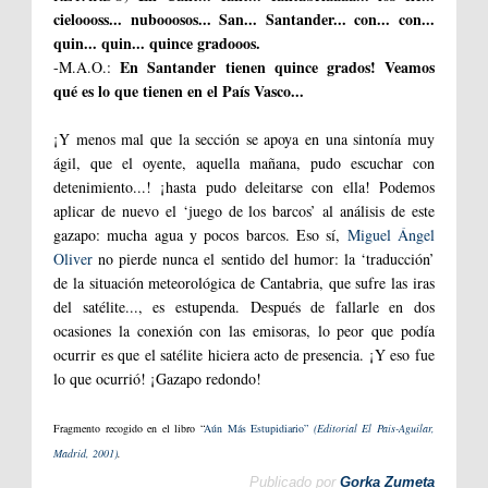
cieloooss... nubooosos... San... Santander... con... con...
quin... quin... quince gradooos.
En Santander tienen quince grados! Veamos
-M.A.O.:
qué es lo que tienen en el País Vasco...
¡Y menos mal que la sección se apoya en una sintonía muy
ágil, que el oyente, aquella mañana, pudo escuchar con
detenimiento...! ¡hasta pudo deleitarse con ella! Podemos
aplicar de nuevo el ‘juego de los barcos’ al análisis de este
gazapo: mucha agua y pocos barcos. Eso sí,
Miguel Ángel
Oliver
no pierde nunca el sentido del humor: la ‘traducción’
de la situación meteorológica de Cantabria, que sufre las iras
del satélite..., es estupenda. Después de fallarle en dos
ocasiones la conexión con las emisoras, lo peor que podía
ocurrir es que el satélite hiciera acto de presencia. ¡Y eso fue
lo que ocurrió! ¡Gazapo redondo!
Fragmento recogido en el libro “
Aún Más Estupidiario”
(Editorial El País-Aguilar,
Madrid, 2001)
.
Publicado por
Gorka Zumeta