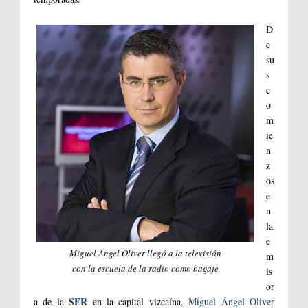
D
e
su
s
c
o
m
ie
n
z
os
e
n
la
e
Miguel Ángel Oliver llegó a la televisión
m
con la escuela de la radio como bagaje
is
or
SER
a de la
en la capital vizcaína,
Miguel Ángel Oliver