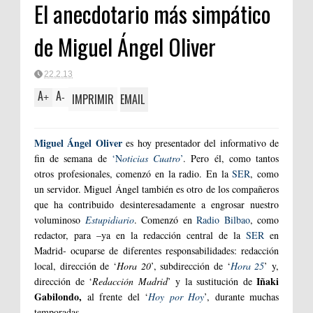
El anecdotario más simpático
de Miguel Ángel Oliver
22.2.13
A
A
IMPRIMIR
EMAIL
+
-
Miguel Ángel Oliver
es hoy presentador del informativo de
fin de semana de
‘N
oticias Cuatro
’
. Pero él, como tantos
otros profesionales, comenzó en la radio. En la
SER
, como
un servidor. Miguel Ángel también es otro de los compañeros
que ha contribuido desinteresadamente a engrosar nuestro
voluminoso
Estupidiario
. Comenzó en
Radio Bilbao
, como
redactor, para –ya en la redacción central de la
SER
en
Madrid- ocuparse de diferentes responsabilidades: redacción
local, dirección de ‘
Hora 20
’, subdirección de ‘
Hora 25
’ y,
Iñaki
dirección de ‘
Redacción Madrid
’ y la sustitución de
Gabilondo,
al frente del ‘
Hoy por Hoy
’, durante muchas
temporadas.