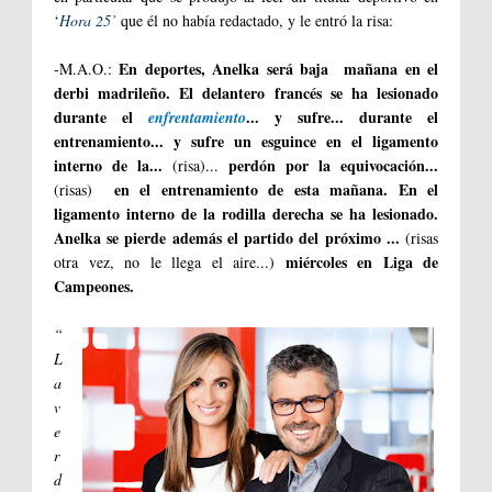
‘
Hora 25’
que él no había redactado, y le entró la risa:
En deportes, Anelka será baja mañana en el
-M.A.O.:
derbi madrileño. El delantero francés se ha lesionado
durante el
... y sufre... durante el
enfrentamiento
entrenamiento... y sufre un esguince en el ligamento
interno de la...
perdón por la equivocación...
(risa)...
en el entrenamiento de esta mañana. En el
(risas)
ligamento interno de la rodilla derecha se ha lesionado.
Anelka se pierde además el partido del próximo ...
(risas
miércoles en Liga de
otra vez, no le llega el aire...)
Campeones.
“
L
a
v
e
r
d