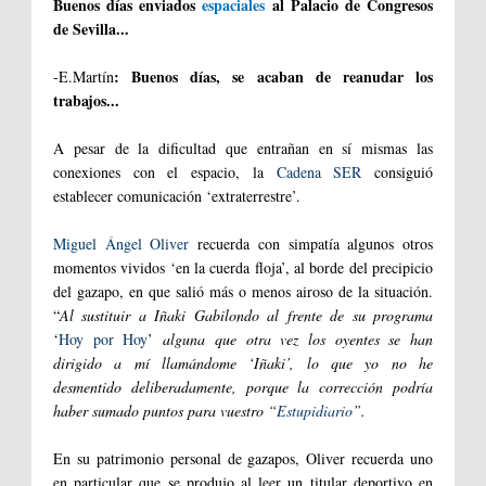
Buenos días enviados
espaciales
al Palacio de Congresos
de Sevilla...
: Buenos días, se acaban de reanudar los
-E.Martín
trabajos...
A pesar de la dificultad que entrañan en sí mismas las
conexiones con el espacio, la
Cadena SER
consiguió
establecer comunicación ‘extraterrestre’.
Miguel Ángel Oliver
recuerda con simpatía algunos otros
momentos vividos ‘en la cuerda floja’, al borde del precipicio
del gazapo, en que salió más o menos airoso de la situación.
“
Al sustituir a Iñaki Gabilondo al frente de su programa
‘
Hoy por Hoy
’
alguna que otra vez los oyentes se han
dirigido a mí llamándome ‘Iñaki’, lo que yo no he
desmentido deliberadamente, porque la corrección podría
haber sumado puntos para vuestro “
Estupidiario
”.
En su patrimonio personal de gazapos, Oliver recuerda uno
en particular que se produjo al leer un titular deportivo en