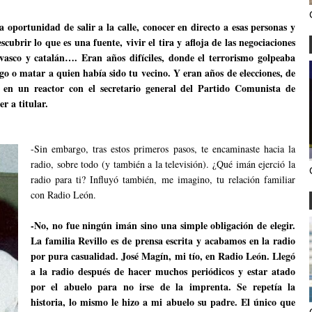
a oportunidad de salir a la calle, conocer en directo a esas personas y
cubrir lo que es una fuente, vivir el tira y afloja de las negociaciones
s vasco y catalán…. Eran años difíciles, donde el terrorismo golpeaba
o o matar a quien había sido tu vecino. Y eran años de elecciones, de
r en un reactor con el secretario general del Partido Comunista de
r a titular.
-Sin embargo, tras estos primeros pasos, te encaminaste hacia la
radio, sobre todo (y también a la televisión). ¿Qué imán ejerció la
radio para ti? Influyó también, me imagino, tu relación familiar
con Radio León.
-No, no fue ningún imán sino una simple obligación de elegir.
La familia Revillo es de prensa escrita y acabamos en la radio
por pura casualidad. José Magín, mi tío, en Radio León. Llegó
a la radio después de hacer muchos periódicos y estar atado
por el abuelo para no irse de la imprenta. Se repetía la
historia, lo mismo le hizo a mi abuelo su padre. El único que