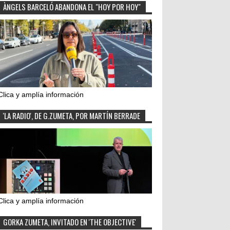
ÀNGELS BARCELÓ ABANDONA EL "HOY POR HOY"
Clica y amplía información
'LA RADIO', DE G.ZUMETA, POR MARTÍN BERRADE
Clica y amplía información
GORKA ZUMETA, INVITADO EN 'THE OBJECTIVE'