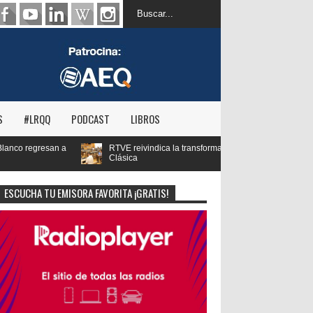
S
#LRQQ
PODCAST
LIBROS
ivindica la transformación digital de RNE y blinda el futuro de Radio 3 y Radio
ESCUCHA TU EMISORA FAVORITA ¡GRATIS!