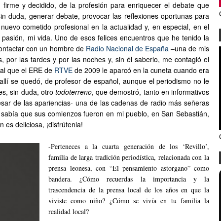
 firme y decidido, de la profesión para enriquecer el debate que
n duda, generar debate, provocar las reflexiones oportunas para
uevo cometido profesional en la actualidad y, en especial, en el
 pasión, mi vida. Uno de esos felices encuentros que he tenido la
o contactar con un hombre de
Radio Nacional de España
–una de mis
or las tardes y por las noches y, sin él saberlo, me contagió el
 al que el ERE de
RTVE
de 2009 le aparcó en la cuneta cuando era
allí se quedó, de profesor de español, aunque el periodismo no le
es, sin duda, otro
todoterreno
, que demostró, tanto en informativos
esar de las apariencias- una de las cadenas de radio más señeras
No sabía que sus comienzos fueron en mi pueblo, en San Sebastián,
es deliciosa, ¡disfrútenla!
-Perteneces a la cuarta generación de los ‘Revillo’,
familia de larga tradición periodística, relacionada con la
prensa leonesa, con “El pensamiento astorgano” como
bandera. ¿Cómo recuerdas la importancia y la
trascendencia de la prensa local de los años en que la
viviste como niño? ¿Cómo se vivía en tu familia la
realidad local?