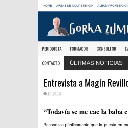
HOME
ÁREAS DE COMPETENCIA
ÁLBUM PROFESIONA
PERIODISTA
FORMADOR
CONSULTOR
E
anas informativas de Onda Cero: "El viaje mereció
José Antonio Abell
CONTACTO
ÚLTIMAS NOTICIAS
LOS40
Entrevista a Magín Revillo
14.10.13
“Todavía se me cae la baba 
Reconozco públicamente que la puesta en ma