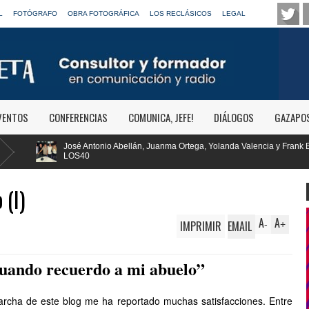
L
FOTÓGRAFO
OBRA FOTOGRÁFICA
LOS RECLÁSICOS
LEGAL
VENTOS
CONFERENCIAS
COMUNICA, JEFE!
DIÁLOGOS
GAZAPO
án, Juanma Ortega, Yolanda Valencia y Frank Blanco regresan a
RTVE re
Clásica
 (I)
A
A
IMPRIMIR
EMAIL
-
+
cuando recuerdo a mi abuelo”
rcha de este blog me ha reportado muchas satisfacciones. Entre