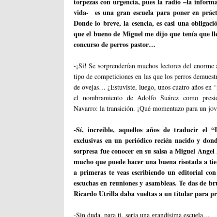
torpezas con urgencia, pues la radio –la inform
vida- es una gran escuela para poner en prácti
Donde lo breve, la esencia, es casi una obligaci
que el bueno de Miguel me dijo que tenía que ll
concurso de perros pastor…
-¡Sí! Se sorprenderían muchos lectores del enorme a
tipo de competiciones en las que los perros demuestr
de ovejas… ¿Estuviste, luego, unos cuatro años en “
el nombramiento de Adolfo Suárez como preside
Navarro: la transición. ¡Qué momentazo para un jov
-Sí, increíble, aquellos años de traducir el 
exclusivas en un periódico recién nacido y donde
sorpresa fue conocer en su salsa a Miguel Ange
mucho que puede hacer una buena risotada a tie
a primeras te veas escribiendo un editorial co
escuchas en reuniones y asambleas. Te das de bru
Ricardo Utrilla daba vueltas a un titular para 
-Sin duda, para ti, sería una grandísima escuela…