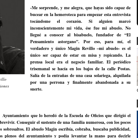
-Me sorprende, y me alegra, que hayas sido capaz de
bucear en la hemeroteca para empezar esta entrevista
tocándome el corazón. Si alguien marcó
inconscientemente mi vida, ése fue mi abuelo. No
llegué a conocer al bisabuelo, fundador de “El
Pensamiento astorgano”. Por eso, para mí, el
verdadero y único Magin Revillo –mi abuelo- es el
único ser capaz de estar en misa y repicando. La
prensa local era el negocio familiar. El periódico
trisemanal se hacía en los bajos de la calle Postas.
Salía de la entrañas de una casa solariega, alquilada
illo
por una perrona y finalmente abandonada a su
iones
suerte.
l Ayuntamiento que lo heredó de la Escuela de Oficios que dirigió el
brevivir. Conseguir el sustento de una familia numerosa, con los pocos
s sobresaltos. El abuelo Magin escribía, cobraba, buscaba publicidad,
los plenos del ayuntamiento y podía levantar la mano para decirle