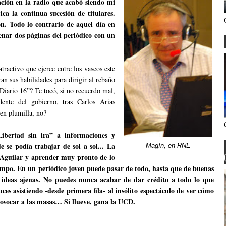
ación en la radio que acabó siendo mi
ca la continua sucesión de titulares.
ón. Todo lo contrario de aquel día en
enar dos páginas del periódico con un
tractivo que ejerce entre los vascos este
an sus habilidades para dirigir al rebaño
Diario 16”? Te tocó, si no recuerdo mal,
nte del gobierno, tras Carlos Arias
en plumilla, no?
“Libertad sin ira” a informaciones y
 se podía trabajar de sol a sol... La
Magín, en RNE
l Aguilar y aprender muy pronto de lo
mpo. En un periódico joven puede pasar de todo, hasta que de buenas
n ideas ajenas. No puedes nunca acabar de dar crédito a todo lo que
ces asistiendo -desde primera fila- al insólito espectáculo de ver cómo
provocar a las masas… Si llueve, gana la UCD.