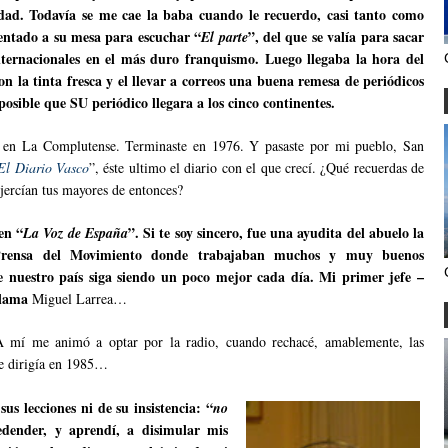
dad. Todavía se me cae la baba cuando le recuerdo, casi tanto como
entado a su mesa para escuchar “
”, del que se valía para sacar
El parte
nternacionales en el más duro franquismo. Luego llegaba la hora del
i con la tinta fresca y el llevar a correos una buena remesa de periódicos
posible que SU periódico llegara a los cinco continentes.
, en La Complutense. Terminaste en 1976. Y pasaste por mi pueblo, San
El Diario Vasco
”, éste ultimo el diario con el que crecí. ¿Qué recuerdas de
jercían tus mayores de entonces?
en “
”. Si te soy sincero, fue una ayudita del abuelo la
La Voz de España
 Prensa del Movimiento donde trabajaban muchos y muy buenos
e nuestro país siga siendo un poco mejor cada día. Mi primer jefe –
 llama
Miguel Larrea…
A mí me animó a optar por la radio, cuando rechacé, amablemente, las
e dirigía en 1985…
sus lecciones ni de su insistencia: “
no
dender, y aprendí, a disimular mis