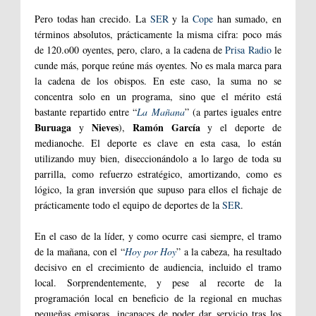
Pero todas han crecido. La
SER
y la
Cope
han sumado, en
términos absolutos, prácticamente la misma cifra: poco más
de 120.o00 oyentes, pero, claro, a la cadena de
Prisa Radio
le
cunde más, porque reúne más oyentes. No es mala marca para
la cadena de los obispos. En este caso, la suma no se
concentra solo en un programa, sino que el mérito está
bastante repartido entre “
La Mañana
” (a partes iguales entre
Buruaga
Nieves
Ramón García
y
),
y el deporte de
medianoche. El deporte es clave en esta casa, lo están
utilizando muy bien, diseccionándolo a lo largo de toda su
parrilla, como refuerzo estratégico, amortizando, como es
lógico, la gran inversión que supuso para ellos el fichaje de
prácticamente todo el equipo de deportes de la
SER
.
En el caso de la líder, y como ocurre casi siempre, el tramo
de la mañana, con el “
Hoy por Hoy
” a la cabeza, ha resultado
decisivo en el crecimiento de audiencia, incluido el tramo
local. Sorprendentemente, y pese al recorte de la
programación local en beneficio de la regional en muchas
pequeñas emisoras, incapaces de poder dar servicio tras los