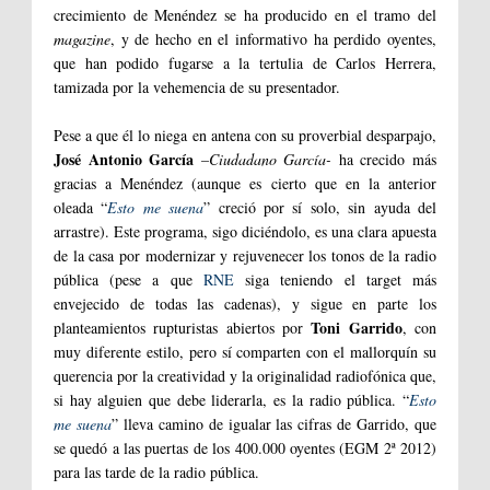
crecimiento de Menéndez se ha producido en el tramo del
magazine
, y de hecho en el informativo ha perdido oyentes,
que han podido fugarse a la tertulia de Carlos Herrera,
tamizada por la vehemencia de su presentador.
Pese a que él lo niega en antena con su proverbial desparpajo,
José Antonio García
–Ciudadano García-
ha crecido más
gracias a Menéndez (aunque es cierto que en la anterior
oleada “
Esto me suena
” creció por sí solo, sin ayuda del
arrastre). Este programa, sigo diciéndolo, es una clara apuesta
de la casa por modernizar y rejuvenecer los tonos de la radio
pública (pese a que
RNE
siga teniendo el target más
envejecido de todas las cadenas), y sigue en parte los
Toni Garrido
planteamientos rupturistas abiertos por
, con
muy diferente estilo, pero sí comparten con el mallorquín su
querencia por la creatividad y la originalidad radiofónica que,
si hay alguien que debe liderarla, es la radio pública. “
Esto
me suena
” lleva camino de igualar las cifras de Garrido, que
se quedó a las puertas de los 400.000 oyentes (EGM 2ª 2012)
para las tarde de la radio pública.