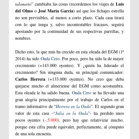
Luis
talonario
” cambiaba las cosas (recordemos los viajes de
del Olmo
José María García
o
) así que los fichajes estrella
no son previsibles, al menos a corto plazo. Cada casa tirará
con lo que tenga y, salvo incontestables fracasos, seguirá
apostando por la continuidad de sus respectivas parrillas, y
nombres.
Dicho esto, la que más ha crecido en esta oleada del EGM (1ª
2014) ha sido
Onda Cero
. Por poco, pero ha sido la de mayor
crecimiento (+143.000 oyentes). Y ¿quién ha liderado el
crecimiento? Sin ninguna duda, su principal comunicador:
Carlos Herrera
(+133.000 oyentes). No creo que deba
quejarse mucho el almeriense del EGM como acostumbra.
Esta oleada le ha salido buena.
Onda Cero
se ha llevado una
gran alegría principalmente por el trabajo de Carlos en el
tramo informativo de “
Herrera en la Onda
”. El segundo gran
valor de esta casa –“
Julia en la Onda
”- ha perdido unos
pocos oyentes (
-.5.000
), pero hay que relativizar mucho,
porque esta cifra puede equivaler, perfectamente, al cómputo
de una sola encuesta.