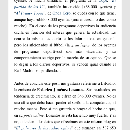
oyentes. A mucha distancia, el programa de la
Cope
, “
El
partido de las 12
”, también ha crecido (+68.000 oyentes) y
“
Al Primer Toque
”, de
Onda Cero
, se queda con lo que tiene,
aunque haya subido 8.000 oyentes (una encuesta, o dos, como
mucho). En el caso de los programas deportivos la audiencia
oscila en función del interés que genera la actualidad. Le
ocurre lo mismo –es cierto- a los informativos en general,
pero los aficionados al fútbol (la
gran legión
de los oyentes
de programas deportivos) son más viscerales y su
comportamiento se rige por la marcha de su equipo. Que se
lo digan a los diarios deportivos, si venden igual cuando el
Real Madrid va perdiendo…
Antes de concluir este post, me gustaría referirme a EsRadio,
Federico Jiménez Losantos
la emisora de
. Sus resultados, en
tendencia de crecimiento, se cifran en 346.000 oyentes. No es
una cifra que deba hacer perder el sueño a la competencia, ni
mucho menos. Pero sí me gustaría subrayar el hecho de que,
en su
poste online
, Losantos se está haciendo muy fuerte. Y si
no, atiendan a los datos que ofrecimos en este mismo blog en
“
El palmarés de las radios online
” que situaban en 587.650