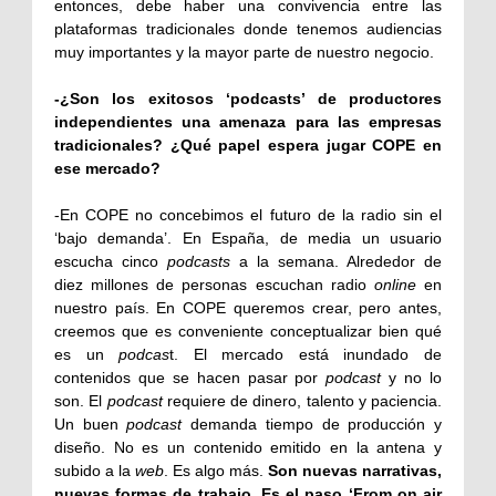
entonces, debe haber una convivencia entre las
plataformas tradicionales donde tenemos audiencias
muy importantes y la mayor parte de nuestro negocio.
-¿Son los exitosos ‘podcasts’ de productores
independientes una amenaza para las empresas
tradicionales? ¿Qué papel espera jugar COPE en
ese mercado?
-En COPE no concebimos el futuro de la radio sin el
‘bajo demanda’. En España, de media un usuario
escucha cinco
podcasts
a la semana. Alrededor de
diez millones de personas escuchan radio
online
en
nuestro país. En COPE queremos crear, pero antes,
creemos que es conveniente conceptualizar bien qué
es un
podcas
t. El mercado está inundado de
contenidos que se hacen pasar por
podcast
y no lo
son. El
podcast
requiere de dinero, talento y paciencia.
Un buen
podcast
demanda tiempo de producción y
diseño. No es un contenido emitido en la antena y
subido a la
web
. Es algo más.
Son nuevas narrativas,
nuevas formas de trabajo. Es el paso ‘From on air