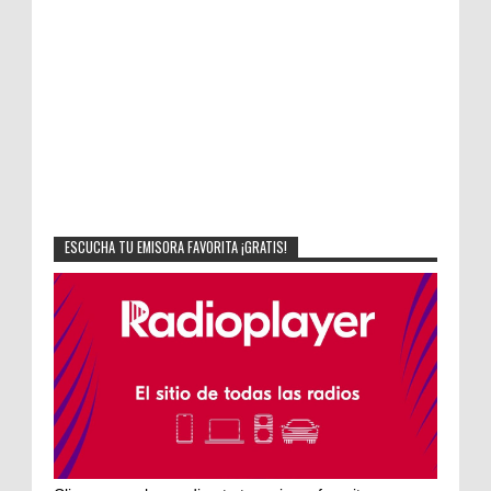
ESCUCHA TU EMISORA FAVORITA ¡GRATIS!