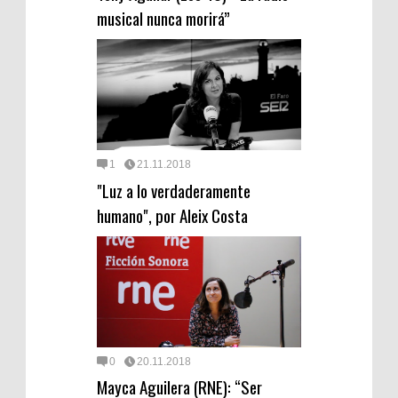
musical nunca morirá”
1
21.11.2018
"Luz a lo verdaderamente
humano", por Aleix Costa
0
20.11.2018
Mayca Aguilera (RNE): “Ser