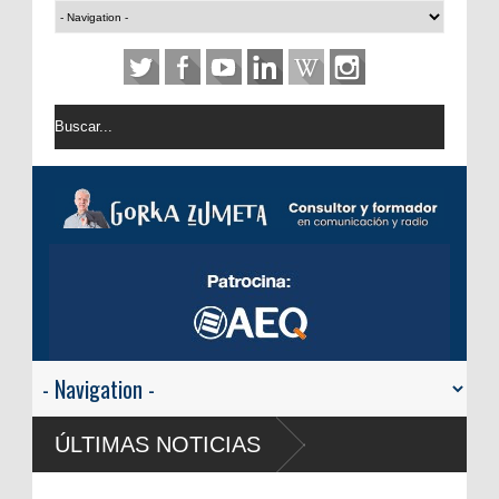
USA: Android Auto y App
ÚLTIMAS NOTICIAS
automóvil
RTVE reivindica la transf