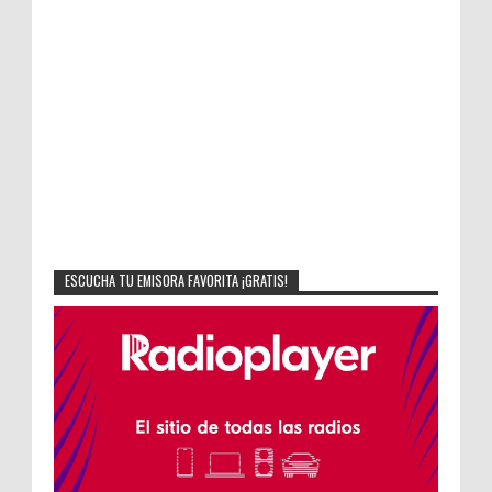
ESCUCHA TU EMISORA FAVORITA ¡GRATIS!