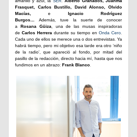
amarillo y azul, la
SER
.
Alberto Granados, Juanma
Frasquet, Carlos Bustillo, David Alonso, Olvido
Macías,
e
Ignacio Rodríguez
Burgos…
Además
,
tuve la suerte de conocer
a
Rosana Güiza
, una de las musas inspiradoras
de
Carlos Herrera
durante su tiempo en
Onda Cero
.
Cada uno de ellos se merece una o dos entrevistas. Ya
habrá tiempo, pero mi objetivo esa tarde era otro ‘niño
de la radio’, que apareció al fondo, por mitad del
pasillo de la redacción, directo hacia mí, hasta que nos
fundimos en un abrazo:
Frank Blanco
.