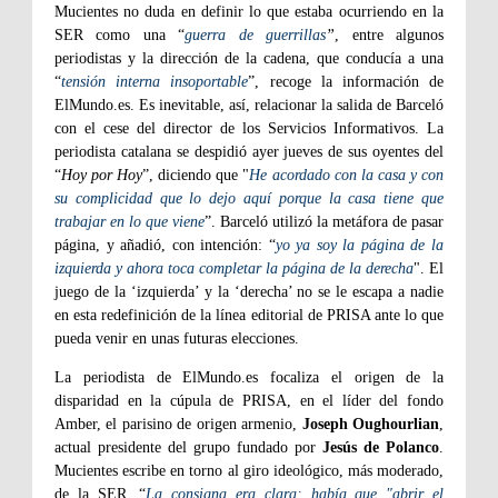
Mucientes no duda en definir lo que estaba ocurriendo en la
SER como una “
guerra de guerrillas
”
, entre algunos
periodistas y la dirección de la cadena, que conducía a una
“
tensión interna insoportable
”, recoge la información de
ElMundo.es. Es inevitable, así, relacionar la salida de Barceló
con el cese del director de los Servicios Informativos. La
periodista catalana se despidió ayer jueves de sus oyentes del
“
Hoy por Hoy
”, diciendo que "
He acordado con la casa y con
su complicidad que lo dejo aquí porque la casa tiene que
trabajar en lo que viene
”. Barceló utilizó la metáfora de pasar
página, y añadió, con intención: “
yo ya soy la página de la
izquierda y ahora toca completar la página de la derecha
". El
juego de la ‘izquierda’ y la ‘derecha’ no se le escapa a nadie
en esta redefinición de la línea editorial de PRISA ante lo que
pueda venir en unas futuras elecciones.
La periodista de ElMundo.es focaliza el origen de la
disparidad en la cúpula de PRISA, en el líder del fondo
Amber, el parisino de origen armenio,
Joseph Oughourlian
,
actual presidente del grupo fundado por
Jesús de Polanco
.
Mucientes escribe en torno al giro ideológico, más moderado,
de la SER. “
La consigna era clara: había que "abrir el