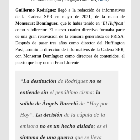
Guillermo Rodríguez (Fotografía Cinco Días,
PRISA
)
Guillermo Rodríguez
llegó a la redacción de informativos
de la Cadena SER en mayo de 2021, de la mano de
Monserrat Domínguez
, que lo había tenido en ‘
El Huffpost’
como subdirector. El nuevo cuadro directivo formaba parte
de una gran renovación de la emisora generalista de PRISA.
Después de pasar tres años como director del Huffington
Post, asumió la dirección de informativos de la Cadena SER,
con Monserrat Domínguez como directora de contenidos, el
puesto que hoy ocupa Fran Llorente.
“
La destitución
de Rodríguez
no se
entiende sin
el penúltimo cisma:
la
salida de Àngels Barceló
de “Hoy por
Hoy”.
La decisión
de la cúpula de la
emisora
no es un hecho aislado
; es el
síntoma de una guerra
que se lleva