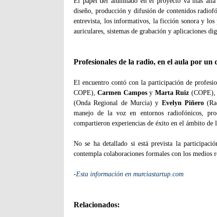
El papel del alumnado en el proyecto va más allá 
diseño, producción y difusión de contenidos radiof
entrevista, los informativos, la ficción sonora y l
auriculares, sistemas de grabación y aplicaciones dig
Profesionales de la radio, en el aula por un 
El encuentro contó con la participación de profesi
COPE),
Carmen Campos
y
Marta Ruiz
(COPE)
(Onda Regional de Murcia) y
Evelyn Piñero
(Rad
manejo de la voz en entornos radiofónicos, pro
compartieron experiencias de éxito en el ámbito de 
No se ha detallado si está prevista la participaci
contempla colaboraciones formales con los medios r
-
Esta información en murciastartup.com
Relacionados: