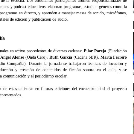
de la escucha. Los estudiantes participantes asumen responsabilidades de
ónicos y pódcast educativos: elaboran programas, estudian géneros como la
os programas en directo, y aprenden a manejar mesas de sonido, micrófonos,
itales de edición y publicación de audio.
día
onales en activo procedentes de diversas cadenas:
Pilar Pareja
(Fundación
,
Ángel Alonso
(Onda Cero),
Ruth García
(Cadena SER),
Marta Ferrero
io Compañía). Durante la jornada se trabajaron técnicas de locución y
ducción y creación de contenidos de ficción sonora en el aula, y se
la comunicación y el periodismo escolar.
ón de estas emisoras en futuras ediciones del encuentro ni si el proyecto
epresentados.