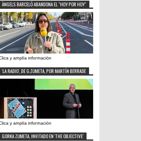
ÀNGELS BARCELÓ ABANDONA EL "HOY POR HOY"
Clica y amplía información
'LA RADIO', DE G.ZUMETA, POR MARTÍN BERRADE
Clica y amplía información
GORKA ZUMETA, INVITADO EN 'THE OBJECTIVE'