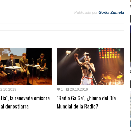
Publicado por
Gorka Zumeta
22.10.2019
1
20.10.2019
atia", la renovada emisora
"Radio Ga Ga", ¿himno del Día
al donostiarra
Mundial de la Radio?