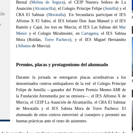
Bernal (
Molina de Segura
), el CEIP Nuestra Señora de La
Asunción (
Alcantarilla
), el Colegio Príncipe Felipe (
Jumilla
) y el
ión
CRA El Sabinar (
Moratalla
). En Secundaria participan el IES
Alfonso X El Sabio, el IES Infante Don Juan Manuel y el IES
y
Ramón y Cajal, los tres en Murcia; el IES Las Salinas del
Mar
Menor
y el Colegio Miralmonte, en
Cartagena
; el IES Sabina
Mora (Roldán,
Torre Pacheco
); y el IES Miguel Hernández
(
Alhama
de Murcia).
Premios, placas y protagonismo del alumnado
Durante la jornada se entregaron placas acreditativas a los
denominados centros embajadores de la red: el Colegio Príncipe
Felipe de Jumilla —ganador del Primer Premio Mentes AMI de
la Fundación Atresmedia por su emisora—, el IES Alfonso X de
Murcia, el CEIP La Asunción de Alcantarilla, el CRA El Sabinar
de Moratalla y el IES Sabina Mora de Torre Pacheco. El
alumnado de estos centros entrevistó al consejero y presentó sus
buenas prácticas ante el resto de asistentes.