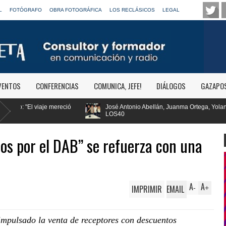
L
FOTÓGRAFO
OBRA FOTOGRÁFICA
LOS RECLÁSICOS
LEGAL
VENTOS
CONFERENCIAS
COMUNICA, JEFE!
DIÁLOGOS
GAZAPO
José Antonio Abellán, Juanma Ortega, Yolanda Valencia y Frank Blanco regresan
LOS40
os por el DAB” se refuerza con una
A
A
IMPRIMIR
EMAIL
-
+
impulsado la venta de receptores con descuentos