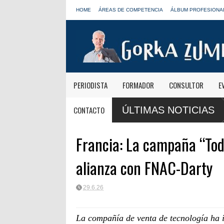
HOME
ÁREAS DE COMPETENCIA
ÁLBUM PROFESIONA
PERIODISTA
FORMADOR
CONSULTOR
E
se despide de las mañanas informativas de Onda Cero: "El viaje mereció
CONTACTO
ÚLTIMAS NOTICIAS
Francia: La campaña “Tod
alianza con FNAC-Darty
29.6.26
La compañía de venta de tecnología ha 