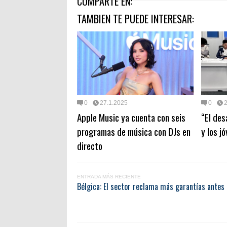
COMPARTE EN:
TAMBIEN TE PUEDE INTERESAR:
0
27.1.2025
0
Apple Music ya cuenta con seis
“El des
programas de música con DJs en
y los j
directo
ENTRADA MÁS RECIENTE
Bélgica: El sector reclama más garantías antes