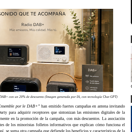
e DAB+ con un 20% de descuento (Imagen generada por IA, con tecnología Chat GPT)
Ensemble por le DAB+”
han emitido fuertes campañas en antena invitando
rty para adquirir receptores que sintonizan las emisiones digitales de la
amente en la promoción de la campaña, con más descuentos. La asociación
tes de los minoristas folletos informativos que explican cómo funciona el
, se suma otra campaña que defiende los beneficios y características de la