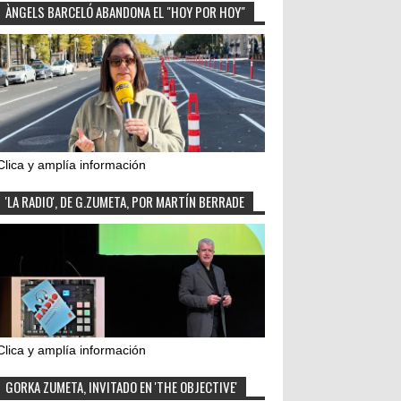
ÀNGELS BARCELÓ ABANDONA EL "HOY POR HOY"
Clica y amplía información
'LA RADIO', DE G.ZUMETA, POR MARTÍN BERRADE
Clica y amplía información
GORKA ZUMETA, INVITADO EN 'THE OBJECTIVE'