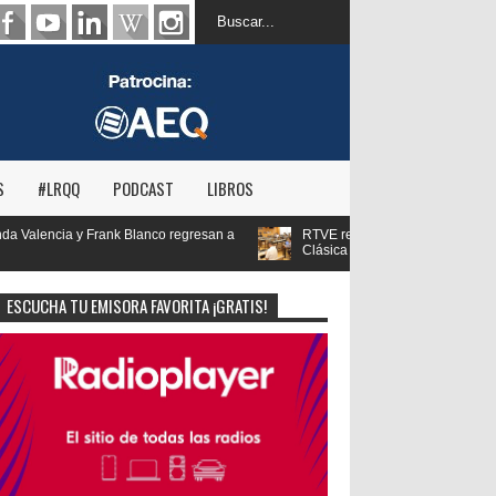
S
#LRQQ
PODCAST
LIBROS
 a
RTVE reivindica la transformación digital de RNE y blinda el futuro d
Clásica
ESCUCHA TU EMISORA FAVORITA ¡GRATIS!