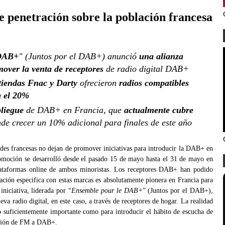
e penetración sobre la población francesa
 DAB+
" (Juntos por el DAB+) anunció
una alianza
over la venta de receptores
de radio digital DAB+
tiendas Fnac y Darty
ofrecieron
radios compatibles
a el 20%
pliegue
de DAB+ en Francia, que
actualmente cubre
nde crecer un 10% adicional para finales de este año
des francesas no dejan de promover iniciativas para introducir la DAB+ en
promoción se desarrolló desde el pasado 15 de mayo hasta el 31 de mayo en
lataformas online de ambos minoristas. Los receptores DAB+ han podido
ación especifica con estas marcas es absolutamente pionera en Francia para
iniciativa, liderada por “
Ensemble pour le DAB+
” (Juntos por el DAB+),
eva radio digital, en este caso, a través de receptores de hogar. La realidad
lo suficientemente importante como para introducir el hábito de escucha de
ración de FM a DAB+.