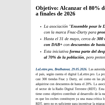
Objetivo: Alcanzar el 80% d
a finales de 2026
La asociación "
Ensemble pour le
con la marca Fnac-Darty para
prom
Hasta el 31 de mayo, cerca de
300 
con DAB+
con
descuentos de hast
Esta iniciativa
forma parte del des
al 70% de la población
, pero prete
LaLettre.pro, Brulhatour, 29.05.2026
.
Las autorida
el país, según cuenta el digital LaLettre.pro. La 
casi 300 tiendas Fnac y Darty, así como en las p
adquirirse con descuentos de hasta el 20%. La asoci
el sector de la Radio Digital Terrestre (RDT). Esta 
tiene como objetivo contribuir al desarrollo de la nu
es que los coches constituyen ya una masa crítica 
RDT, pero no es suficiente para incentivar la mig