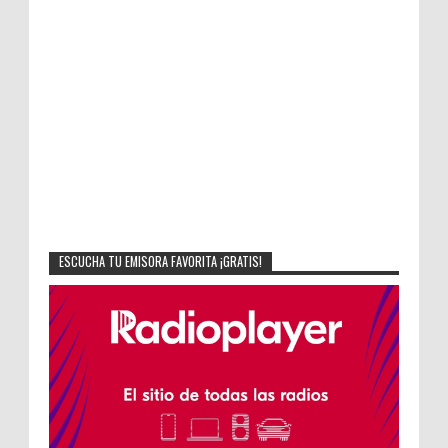
ESCUCHA TU EMISORA FAVORITA ¡GRATIS!