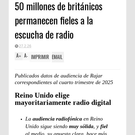
50 millones de británicos
Clásica
permanecen fieles a la
escucha de radio
27.2.26
A
A
IMPRIMIR
EMAIL
+
-
Publicados datos de audiencia de Rajar
correspondientes al cuarto trimestre de 2025
Reino Unido elige
mayoritariamente radio digital
La
audiencia radiofónica
en Reino
Unido sigue siendo
muy sólida
, y
fiel
al medio. su apuesta clara, hace más