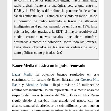
se confirma que los británicos eligen, mayoritariamente,
radio digital, frente a la analógica, pese a que, entre la
DAB y la FM, lejos del online, la penetración de ambos
canales sume un 67%. También ha subido en Reino Unido
el consumo de radio realizado a través de altavoces
inteligentes en 4 puntos, pasando de un 15 a un 19%. Este
país ha logrado, gracias a la RDT, el mayor revulsivo del
medio, creando nuevos canales, que ahora triunfan,
destinados a nichos de población -sobre todo los jóvenes-
hasta ahora olvidados en las grandes cadenas de radio,
GZ
tanto públicas como privadas.
Bauer Media muestra un impulso renovado
Bauer M
edia
ha obtenido buenos resultados en este
cuatrimestre. La cartera de Bauer, liderada por
Greatest Hits
Radio
y
Absolute Radio
— llegó a más de 22 millones de
adultos semanalmente, lo que representa un aumento aparente
respecto del tercer trimestre de 2025. Greatest Hits Radio
siguió siendo el servicio más grande del grupo, con un
alcance semanal de alrededor de seis millones, y continuó su
papel como un importante impulsor de la escucha dentro del