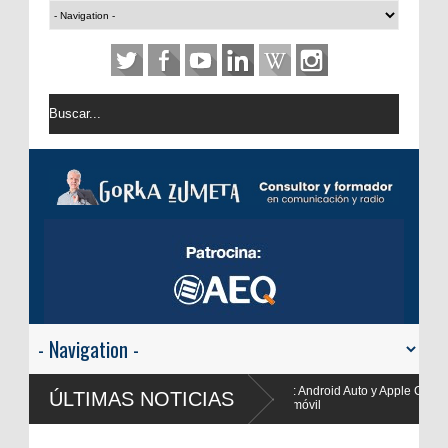
USA: Android Auto y Apple CarPlay disparan la escucha hasta el 36% del consu
ÚLTIMAS NOTICIAS
automóvil
RTVE reivindica la transformación digital de RNE y blinda el futuro de Radio 3 y