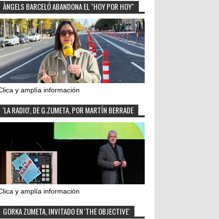
ÀNGELS BARCELÓ ABANDONA EL "HOY POR HOY"
Clica y amplía información
'LA RADIO', DE G.ZUMETA, POR MARTÍN BERRADE
Clica y amplía información
GORKA ZUMETA, INVITADO EN 'THE OBJECTIVE'