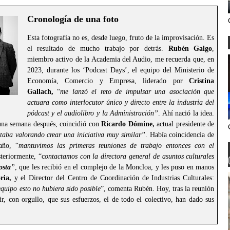
Cronología de una foto
Esta fotografía no es, desde luego, fruto de la improvisación. Es
el resultado de mucho trabajo por detrás.
Rubén Galgo
,
miembro activo de la Academia del Audio, me recuerda que, en
2023, durante los ‘Podcast Days’, el equipo del Ministerio de
Economía, Comercio y Empresa, liderado por
Cristina
Gallach,
“
me lanzó el reto de impulsar una asociación que
actuara como interlocutor único y directo entre la industria del
pódcast y el audiolibro y la Administración”
. Ahí nació la idea.
 una semana después, coincidió con
Ricardo Dómine,
actual presidente de
aba valorando crear una iniciativa muy similar”
. Había coincidencia de
año, “
mantuvimos las primeras reuniones de trabajo entonces con el
teriormente, “c
ontactamos con la directora general de asuntos culturales
osta
”
, que les recibió en el complejo de la Moncloa, y les puso en manos
ria,
y el Director del Centro de Coordinación de Industrias Culturales:
quipo esto no hubiera sido posible
”, comenta Rubén. Hoy, tras la reunión
, con orgullo, que sus esfuerzos, el de todo el colectivo, han dado sus