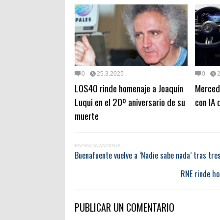
0
25.3.2025
0
LOS40 rinde homenaje a Joaquín
Mercede
Luqui en el 20º aniversario de su
con IA 
muerte
ENTRADA ANTIGUA
Buenafuente vuelve a ‘Nadie sabe nada’ tras tr
RNE rinde ho
PUBLICAR UN COMENTARIO