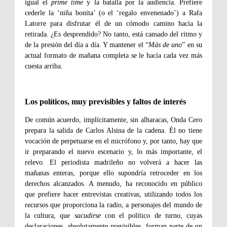
igual el
prime time
y la batalla por la audiencia. Prefiere
cederle la ‘niña bonita’ (o el ‘regalo envenenado’) a Rafa
Latorre para disfrutar él de un cómodo camino hacia la
retirada. ¿Es desprendido? No tanto, está cansado del ritmo y
de la presión del día a día. Y mantener el “
Más de uno
” en su
actual formato de mañana completa se le hacía cada vez más
cuesta arriba.
Los políticos, muy previsibles y faltos de interés
De común acuerdo, implícitamente, sin alharacas, Onda Cero
prepara la salida de Carlos Alsina de la cadena. Él no tiene
vocación de perpetuarse en el micrófono y, por tanto, hay que
ir preparando el nuevo escenario y, lo más importante, el
relevo. El periodista madrileño no volverá a hacer las
mañanas enteras, porque ello supondría retroceder en los
derechos alcanzados. A menudo, ha reconocido en público
que prefiere hacer entrevistas creativas, utilizando todos los
recursos que proporciona la radio, a personajes del mundo de
la cultura, que
sacudirse
con el político de turno, cuyas
declaraciones, absolutamente previsibles, forman parte de un