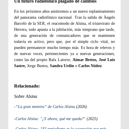
Un futuro radiofónico plagado de cambios
En los próximos años asistiremos a un nuevo replanteamiento
del panorama radiofónico nacional. Tras la salida de Àngels
Barceló de la SER, el reacomodo de Alsina, el triunvirato de
Herrera, todo apunta a la jubilación, más temprano que tarde,
de una generación de comunicadores que se mantienen
todavía en activo, pero que, por el simple ciclo vital, no
pueden permanecer mucho tiempo más. Es hora de relevos y
de nuevas voces, pertenecientes ya a nuevas generaciones,
como las del propio Rafa Latorre,
Aimar Bretos, José Luis
Sastre,
Jorge Bustos,
Sandra Urdín
o
Carlos Núñez
.
Relacionado:
Sobre Alsina
-
“La gran mentira” de Carlos Alsina
(2026)
-
Carlos Alsina: "¿Y ahora, qué me queda?"
(2025)
-
Carlos Alsina: “El periodismo es la ocupación que más