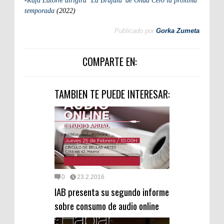
-
Rafa Latorre dirigirá ‘La Brújula’ de Onda Cero la próxima
temporada
(2022)
Publicado por
Gorka Zumeta
COMPARTE EN:
TAMBIEN TE PUEDE INTERESAR:
0
23.2.2016
IAB presenta su segundo informe
sobre consumo de audio online