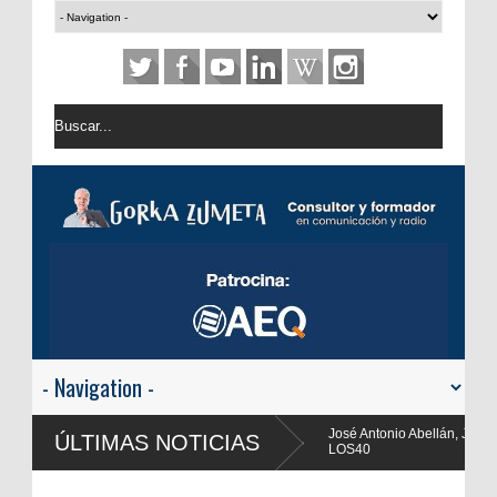
José Antonio Abellán, Juanma Ortega, Yolanda Valencia y Frank Blanco 
ÚLTIMAS NOTICIAS
LOS40