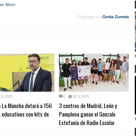
ate Motiv'
Publicado por
Gorka Zumeta
.6.2025
0
30.5.2025
a La Mancha dotará a 156
3 centros de Madrid, León y
 educativos con kits de
Pamplona ganan el Gonzalo
Estefanía de Radio Escolar