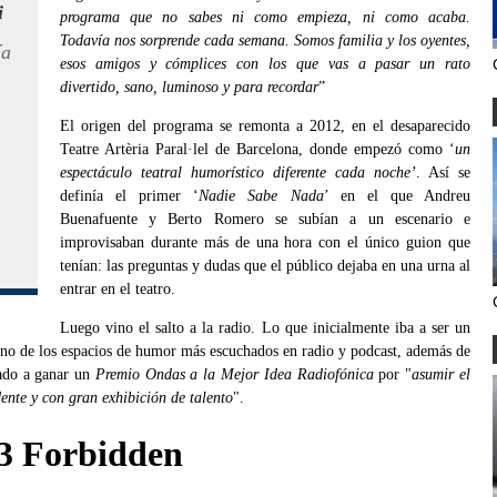
i
programa que no sabes ni como empieza, ni como acaba.
Todavía nos sorprende cada semana. Somos familia y los oyentes,
ía
esos amigos y cómplices con los que vas a pasar un rato
divertido, sano, luminoso y para recordar
”
El origen del programa se remonta a 2012, en el desaparecido
Teatre Artèria Paral·lel de Barcelona, donde empezó como ‘
un
espectáculo teatral humorístico diferente cada noche’
. Así se
definía el primer ‘
Nadie Sabe Nada
’ en el que Andreu
Buenafuente y Berto Romero se subían a un escenario e
improvisaban durante más de una hora con el único guion que
tenían: las preguntas y dudas que el público dejaba en una urna al
entrar en el teatro.
Luego vino el salto a la radio. Lo que inicialmente iba a ser un
o de los espacios de humor más escuchados en radio y podcast, además de
vado a ganar un
Premio Ondas a la Mejor Idea Radiofónica
por "
asumir el
ente y con gran exhibición de talento
".