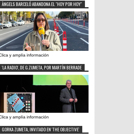
ÀNGELS BARCELÓ ABANDONA EL "HOY POR HOY"
Clica y amplía información
'LA RADIO', DE G.ZUMETA, POR MARTÍN BERRADE
Clica y amplía información
GORKA ZUMETA, INVITADO EN 'THE OBJECTIVE'