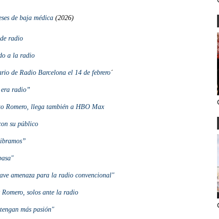
eses de baja médica
(2026)
de radio
o a la radio
rio de Radio Barcelona el 14 de febrero
´
 era radio”
rto Romero, llega también a HBO Max
con su público
libramos”
pasa"
rave amenaza para la radio convencional"
Romero, solos ante la radio
e tengan más pasión"