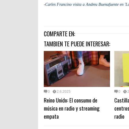
-
Carles Francino visita a Andreu Buenafuente en 'L
COMPARTE EN:
TAMBIEN TE PUEDE INTERESAR:
0
2.6.2025
0
2
Reino Unido: El consumo de
Castill
música en radio y streaming
centros
empata
radio