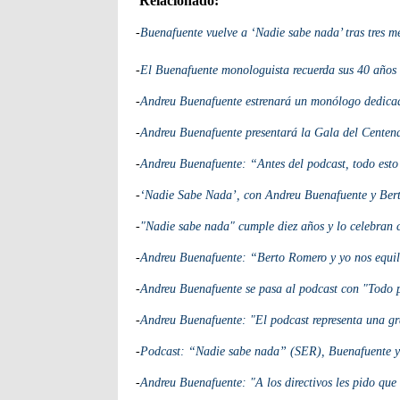
Relacionado:
-
Buenafuente vuelve a ‘Nadie sabe nada’ tras tres m
-
El Buenafuente monologuista recuerda sus 40 años 
-
Andreu Buenafuente estrenará un monólogo dedicad
-
Andreu Buenafuente presentará la Gala del Centena
-
Andreu Buenafuente: “Antes del podcast, todo esto
-
‘Nadie Sabe Nada’, con Andreu Buenafuente y Be
-
"Nadie sabe nada" cumple diez años y lo celebran 
-
Andreu Buenafuente: “Berto Romero y yo nos equi
-
Andreu Buenafuente se pasa al podcast con "Todo 
-
Andreu Buenafuente: "El podcast representa una g
-
Podcast: “Nadie sabe nada” (SER), Buenafuente y 
-
Andreu Buenafuente: "A los directivos les pido qu