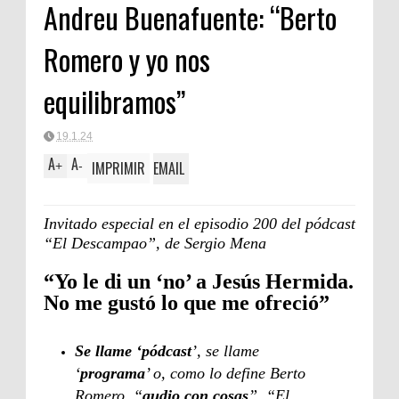
Andreu Buenafuente: “Berto
Romero y yo nos
equilibramos”
19.1.24
A
A
IMPRIMIR
EMAIL
+
-
Invitado especial en el episodio 200 del pódcast
“El Descampao”, de Sergio Mena
“Yo le di un ‘no’ a Jesús Hermida.
No me gustó lo que me ofreció”
Se llame ‘pódcast
’, se llame
‘
programa
’ o, como lo define Berto
Romero, “
audio con cosas
”, “El