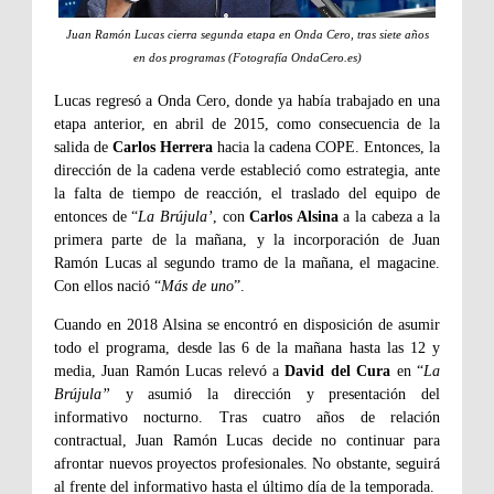
Juan Ramón Lucas cierra segunda etapa en Onda Cero, tras siete años
en dos programas (Fotografía OndaCero.es)
Lucas regresó a Onda Cero, donde ya había trabajado en una
etapa anterior, en abril de 2015, como consecuencia de la
salida de
Carlos Herrera
hacia la cadena COPE. Entonces, la
dirección de la cadena verde estableció como estrategia, ante
la falta de tiempo de reacción, el traslado del equipo de
entonces de “
La Brújula’
, con
Carlos Alsina
a la cabeza a la
primera parte de la mañana, y la incorporación de Juan
Ramón Lucas al segundo tramo de la mañana, el magacine.
Con ellos nació “
Más de uno
”.
Cuando en 2018 Alsina se encontró en disposición de asumir
todo el programa, desde las 6 de la mañana hasta las 12 y
media, Juan Ramón Lucas relevó a
David del Cura
en “
La
Brújula”
y asumió la dirección y presentación del
informativo nocturno. Tras cuatro años de relación
contractual, Juan Ramón Lucas decide no continuar para
afrontar nuevos proyectos profesionales. No obstante, seguirá
al frente del informativo hasta el último día de la temporada.