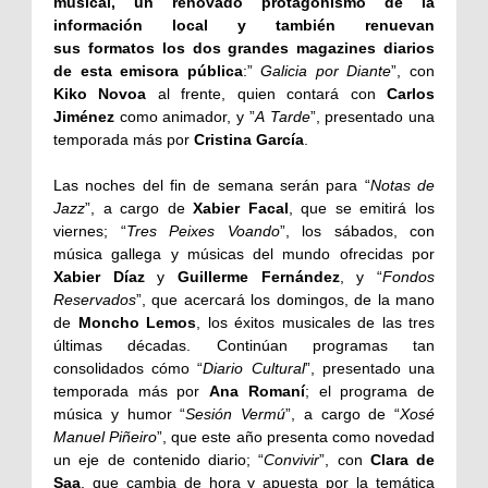
musical, un renovado protagonismo de la
información local y también renuevan
sus formatos los dos grandes magazines diarios
de esta emisora pública
:”
Galicia por Diante
”, con
Kiko Novoa
al frente, quien contará con
Carlos
Jiménez
como animador, y ”
A Tarde
”, presentado una
temporada más por
Cristina García
.
Las noches del fin de semana serán para “
Notas de
Jazz
”, a cargo de
Xabier Facal
, que se emitirá los
viernes; “
Tres Peixes Voando
”, los sábados, con
música gallega y músicas del mundo ofrecidas por
Xabier Díaz
y
Guillerme Fernández
, y “
Fondos
Reservados
”, que acercará los domingos, de la mano
de
Moncho Lemos
, los éxitos musicales de las tres
últimas décadas. Continúan programas tan
consolidados cómo “
Diario Cultural
”, presentado una
temporada más por
Ana Romaní
; el programa de
música y humor “
Sesión Vermú
”, a cargo de “
Xosé
Manuel Piñeiro
”, que este año presenta como novedad
un eje de contenido diario; “
Convivir
”, con
Clara de
Saa
, que cambia de hora y apuesta por la temática