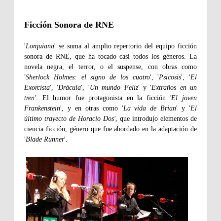
Ficción Sonora de RNE
'
Lorquiana
' se suma al amplio repertorio del equipo ficción
sonora de RNE, que ha tocado casi todos los géneros. La
novela negra, el terror, o el suspense, con obras como
'
Sherlock Holmes: el signo de los cuatro
', '
Psicosis
', '
El
Exorcista
', '
Drácula
', '
Un mundo Feliz
' y '
Extraños en un
tren'
. El humor fue protagonista en la ficción
'El joven
Frankenstein
', y en otras como '
La vida de Brian
' y '
El
último trayecto de Horacio Dos'
, que introdujo elementos de
ciencia ficción, género que fue abordado en la adaptación de
'
Blade Runner
'.