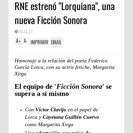
RNE estrenó "Lorquiana", una
Clásica
nueva Ficción Sonora
30.11.17
A
A
IMPRIMIR
EMAIL
+
-
Homenaje a la relación del poeta Federico
García Lorca, con su actriz fetiche, Margarita
Xirgu
El equipo de '
Ficción Sonora
' se
supera a sí mismo
Con
Víctor Clavijo
en el papel de
Lorca y
Cayetana Guillén Cuervo
como Margarita Xirgu
Una
adaptación con guion de