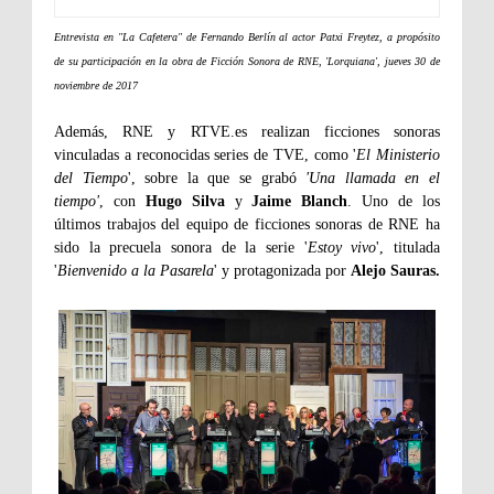
Entrevista en "La Cafetera" de Fernando Berlín al actor Patxi Freytez, a propósito
de su participación en la obra de Ficción Sonora de RNE, 'Lorquiana', jueves 30 de
noviembre de 2017
Además, RNE y RTVE.es realizan ficciones sonoras
vinculadas a reconocidas series de TVE, como '
El Ministerio
del Tiempo
', sobre la que se grabó
'Una llamada en el
tiempo'
, con
Hugo Silva
y
Jaime Blanch
. Uno de los
últimos trabajos del equipo de ficciones sonoras de RNE ha
sido la precuela sonora de la serie '
Estoy vivo
', titulada
'
Bienvenido a la Pasarela
' y protagonizada por
Alejo Sauras.