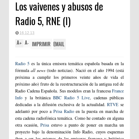
Los vaivenes y abusos de
Radio 5, RNE (I)
16.12.13
A
A
IMPRIMIR
EMAIL
+
-
Radio 5
es la única emisora temática española basada en la
fórmula
all news
(todo noticias). Nació en el año 1994 (está
próxima a cumplir los primeros veinte años de vida el
próximo año) fruto de la reestructuración de la antigua red de
Radio Cadena Española. Sus modelos eran la francesa
France
Info
y la británica
BBC Radio 5 Live
, cadenas públicas
dedicadas a la difusión exclusiva de la actualidad.
RTVE
se
adelantó por poco a
Prisa Radio
en la puesta en marcha de
esta cadena radiofónica temática. Como he contado en alguna
otra ocasión,
Prisa
estuvo a punto de poner en marcha un
proyecto bajo la denominación Info Radio, cuyos esquemas
iban a ser los mismos de las emisoras francesa y británica