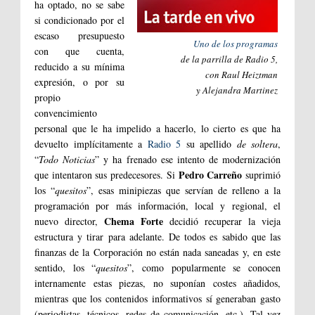
ha optado, no se sabe
si condicionado por el
escaso presupuesto
Uno de los programas
con que cuenta,
de la parrilla de Radio 5,
reducido a su mínima
con Raul Heiztman
expresión, o por su
y Alejandra Martinez
propio
convencimiento
personal que le ha impelido a hacerlo, lo cierto es que ha
devuelto implícitamente a
Radio 5
su apellido
de soltera
,
“
Todo Noticias
” y ha frenado ese intento de modernización
Pedro Carreño
que intentaron sus predecesores. Si
suprimió
los “
quesitos
”, esas minipiezas que servían de relleno a la
programación por más información, local y regional, el
Chema Forte
nuevo director,
decidió recuperar la vieja
estructura y tirar para adelante. De todos es sabido que las
finanzas de la Corporación no están nada saneadas y, en este
sentido, los “
quesitos
”, como popularmente se conocen
internamente estas piezas, no suponían costes añadidos,
mientras que los contenidos informativos sí generaban gasto
(periodistas, técnicos, redes de comunicación, etc.). Tal vez