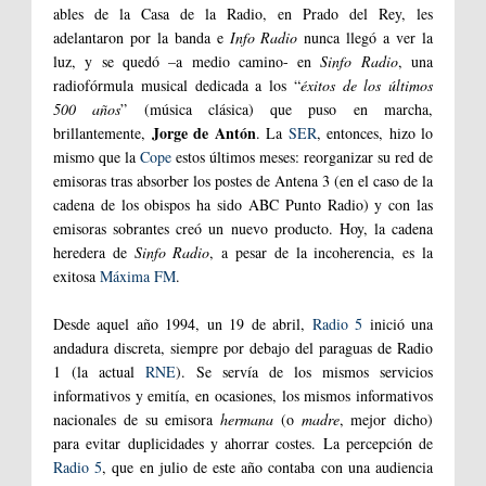
ables de la Casa de la Radio, en Prado del Rey, les
adelantaron por la banda e
Info Radio
nunca llegó a ver la
luz, y se quedó –a medio camino- en
Sinfo Radio
, una
radiofórmula musical dedicada a los “
éxitos de los últimos
500 años
” (música clásica) que puso en marcha,
Jorge de Antón
brillantemente,
. La
SER
, entonces, hizo lo
mismo que la
Cope
estos últimos meses: reorganizar su red de
emisoras tras absorber los postes de Antena 3 (en el caso de la
cadena de los obispos ha sido ABC Punto Radio) y con las
emisoras sobrantes creó un nuevo producto. Hoy, la cadena
heredera de
Sinfo Radio
, a pesar de la incoherencia, es la
exitosa
Máxima FM
.
Desde aquel año 1994, un 19 de abril,
Radio 5
inició una
andadura discreta, siempre por debajo del paraguas de Radio
1 (la actual
RNE
). Se servía de los mismos servicios
informativos y emitía, en ocasiones, los mismos informativos
nacionales de su emisora
hermana
(o
madre
, mejor dicho)
para evitar duplicidades y ahorrar costes. La percepción de
Radio 5
, que en julio de este año contaba con una audiencia