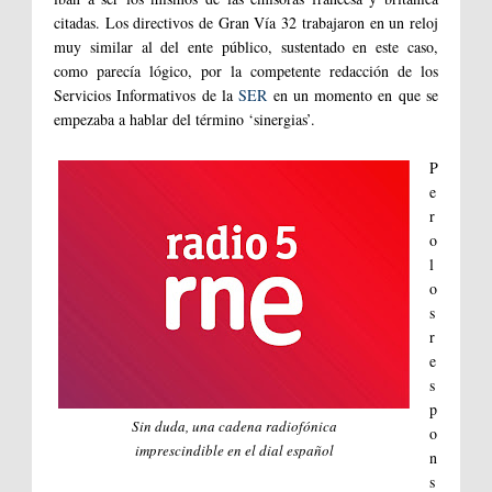
citadas. Los directivos de Gran Vía 32 trabajaron en un reloj
muy similar al del ente público, sustentado en este caso,
como parecía lógico, por la competente redacción de los
Servicios Informativos de la
SER
en un momento en que se
empezaba a hablar del término ‘sinergias’.
P
e
r
o
l
o
s
r
e
s
p
Sin duda, una cadena radiofónica
o
imprescindible en el dial español
n
s