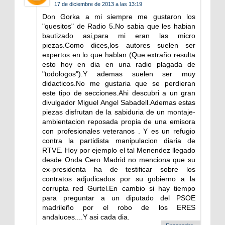
17 de diciembre de 2013 a las 13:19
Don Gorka a mi siempre me gustaron los
"quesitos" de Radio 5.No sabia que les habian
bautizado asi,para mi eran las micro
piezas.Como dices,los autores suelen ser
expertos en lo que hablan (Que extraño resulta
esto hoy en dia en una radio plagada de
"todologos").Y ademas suelen ser muy
didacticos.No me gustaria que se perdieran
este tipo de secciones.Ahi descubri a un gran
divulgador Miguel Angel Sabadell.Ademas estas
piezas disfrutan de la sabiduria de un montaje-
ambientacion reposada propia de una emisora
con profesionales veteranos . Y es un refugio
contra la partidista manipulacion diaria de
RTVE. Hoy por ejemplo el tal Menendez llegado
desde Onda Cero Madrid no menciona que su
ex-presidenta ha de testificar sobre los
contratos adjudicados por su gobierno a la
corrupta red Gurtel.En cambio si hay tiempo
para preguntar a un diputado del PSOE
madrileño por el robo de los ERES
andaluces....Y asi cada dia.