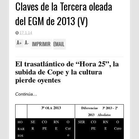
Claves de la Tercera oleada
del EGM de 2013 (V)
17.1.14
A
A
IMPRIMIR
EMAIL
+
-
El trasatlántico de “Hora 25”, la
subida de Cope y la cultura
pierde oyentes
Continúa…
3ª
2013
OLA
Diferencias 3ª 2013 - 2ª
2013
Absolutos
SE
CO
RN
O
SER
CO
RN
O
HO
R
PE
E
Cer
PE
E
Cero
RAR
o
IOS