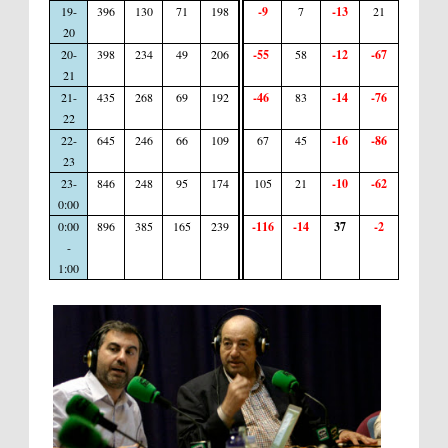
19-
396
130
71
198
-9
7
-13
21
20
20-
398
234
49
206
-55
58
-12
-67
21
21-
435
268
69
192
-46
83
-14
-76
22
22-
645
246
66
109
67
45
-16
-86
23
23-
846
248
95
174
105
21
-10
-62
0:00
0:00
896
385
165
239
-116
-14
37
-2
-
1:00