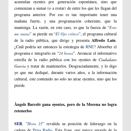
acumulan oyentes por generación espontánea, sino que
comienzan a sumar (o a restar) de entre los que les llegan del
programa anterior. Por eso es tan importante tener una
mañana fuerte, y una programación coherente, que la
mantenga. La razón, en este caso, es que la fuerza de “
Esto
me suena
” se pierde en “
El Ojo crítico
”, el programa cultural
Alfredo Laín
de la radio pública, que dirige y presenta
.
¿Cuál podría ser entonces la estrategia de
RNE
? Absorber el
programa e integrarlo en “
24 horas
”. Arrancar el informativo
estrella de la radio pública con los oyentes de
Ciudadano
García
y tratar de mantenerlos. Desgraciadamente, y lo digo
yo que me dediqué, durante varios años, a la información
cultural, este contenido no solo no atrae oyentes, sino que los
pierde.
Àngels Barceló gana oyentes, pero de la Morena no logra
retenerlos
SER
. ”
Hora 25
” revalida su posición de liderazgo en la
cadena de
Prisa Radio
. Esta frase, que parece surgida de la