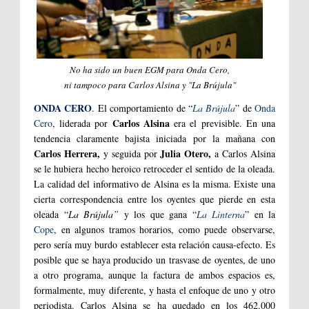
No ha sido un buen EGM para Onda Cero,
ni tampoco para Carlos Alsina y "
La Brújula"
ONDA CERO
. El comportamiento de “
La Brújula
” de
Onda
Carlos Alsina
Cero
, liderada por
era el previsible. En una
tendencia claramente bajista iniciada por la mañana con
Carlos Herrera,
Julia Otero,
y seguida por
a Carlos Alsina
se le hubiera hecho heroico retroceder el sentido de la oleada.
La calidad del informativo de Alsina es la misma. Existe una
cierta correspondencia entre los oyentes que pierde en esta
oleada “
La Brújula”
y los que gana “
La Linterna
” en la
Cope
, en algunos tramos horarios, como puede observarse,
pero sería muy burdo establecer esta relación causa-efecto. Es
posible que se haya producido un trasvase de oyentes, de uno
a otro programa, aunque la factura de ambos espacios es,
formalmente, muy diferente, y hasta el enfoque de uno y otro
periodista. Carlos Alsina se ha quedado en los 462.000