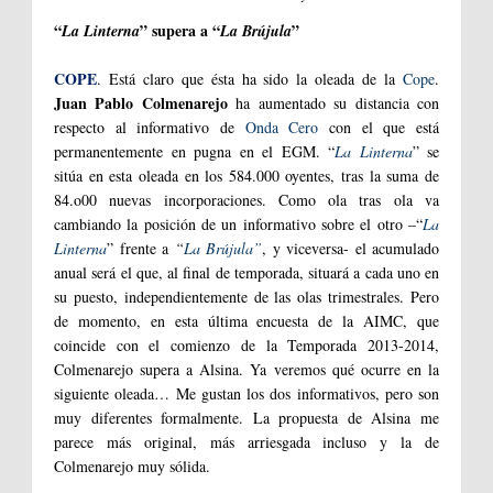
“
” supera a “
”
La Linterna
La Brújula
COPE
. Está claro que ésta ha sido la oleada de la
Cope
.
Juan Pablo Colmenarejo
ha aumentado su distancia con
respecto al informativo de
Onda Cero
con el que está
permanentemente en pugna en el EGM. “
La Linterna
” se
sitúa en esta oleada en los 584.000 oyentes, tras la suma de
84.o00 nuevas incorporaciones. Como ola tras ola va
cambiando la posición de un informativo sobre el otro –“
La
Linterna
” frente a
“
La Brújula”
, y viceversa- el acumulado
anual será el que, al final de temporada, situará a cada uno en
su puesto, independientemente de las olas trimestrales. Pero
de momento, en esta última encuesta de la AIMC, que
coincide con el comienzo de la Temporada 2013-2014,
Colmenarejo supera a Alsina. Ya veremos qué ocurre en la
siguiente oleada… Me gustan los dos informativos, pero son
muy diferentes formalmente. La propuesta de Alsina me
parece más original, más arriesgada incluso y la de
Colmenarejo muy sólida.