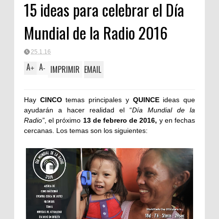
15 ideas para celebrar el Día
Clásica
Mundial de la Radio 2016
25.1.16
A
A
IMPRIMIR
EMAIL
+
-
Hay
CINCO
temas principales
y
QUINCE
ideas
que
ayudarán a hacer realidad el “
Día Mundial de la
Radio”
, el próximo
13 de febrero de 2016,
y en fechas
cercanas. Los
temas
son los siguientes: