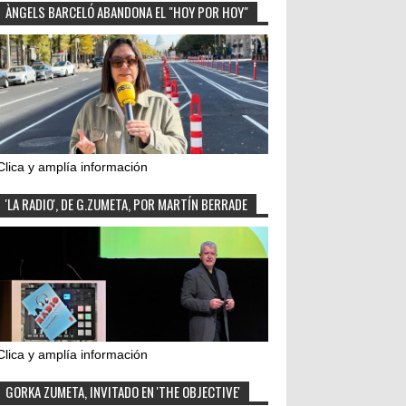
ÀNGELS BARCELÓ ABANDONA EL "HOY POR HOY"
Clica y amplía información
'LA RADIO', DE G.ZUMETA, POR MARTÍN BERRADE
Clica y amplía información
GORKA ZUMETA, INVITADO EN 'THE OBJECTIVE'