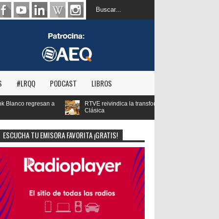
S
#LRQQ
PODCAST
LIBROS
eivindica la transformación digital de RNE y blinda el futuro de Radio 3 y Radio
a
ESCUCHA TU EMISORA FAVORITA ¡GRATIS!