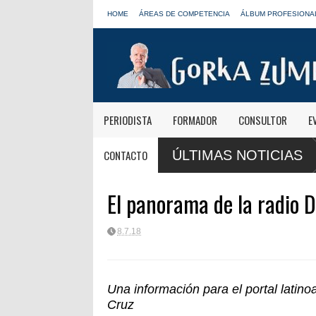
HOME
ÁREAS DE COMPETENCIA
ÁLBUM PROFESIONA
PERIODISTA
FORMADOR
CONSULTOR
E
ñanas informativas de Onda Cero: "El viaje mereció
José Antonio Abel
CONTACTO
ÚLTIMAS NOTICIAS
LOS40
El panorama de la radio 
8.7.18
Una información para el portal lati
Cruz