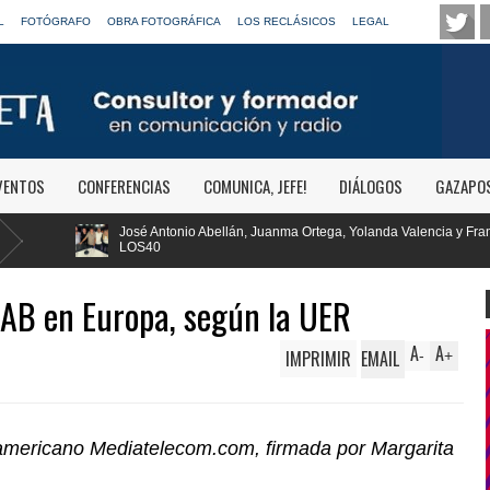
L
FOTÓGRAFO
OBRA FOTOGRÁFICA
LOS RECLÁSICOS
LEGAL
VENTOS
CONFERENCIAS
COMUNICA, JEFE!
DIÁLOGOS
GAZAPO
lán, Juanma Ortega, Yolanda Valencia y Frank Blanco regresan a
RTVE r
Clásic
DAB en Europa, según la UER
A
A
IMPRIMIR
EMAIL
-
+
noamericano Mediatelecom.com, firmada por Margarita