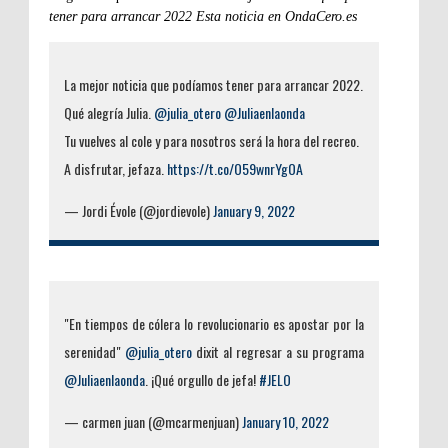
tener para arrancar 2022
Esta noticia en OndaCero.es
La mejor noticia que podíamos tener para arrancar 2022.
Qué alegría Julia.
@julia_otero
@Juliaenlaonda
Tu vuelves al cole y para nosotros será la hora del recreo.
A disfrutar, jefaza.
https://t.co/O59wnrYgOA
— Jordi Évole (@jordievole)
January 9, 2022
"En tiempos de cólera lo revolucionario es apostar por la
serenidad"
@julia_otero
dixit al regresar a su programa
@Juliaenlaonda
. ¡Qué orgullo de jefa!
#JELO
— carmen juan (@mcarmenjuan)
January 10, 2022