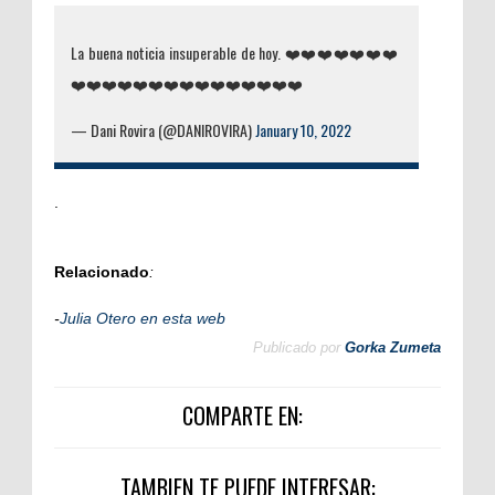
La buena noticia insuperable de hoy. ❤️❤️❤️❤️❤️❤️❤️
❤️❤️❤️❤️❤️❤️❤️❤️❤️❤️❤️❤️❤️❤️❤️
— Dani Rovira (@DANIROVIRA)
January 10, 2022
.
Relacionado
:
-
Julia Otero en esta web
Publicado por
Gorka Zumeta
COMPARTE EN:
TAMBIEN TE PUEDE INTERESAR: