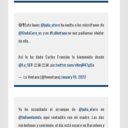
🔴🎙️Este lunes
@julia_otero
ha vuelto a los micrófonos de
@OndaCero_es
y en
#LaVentana
no nos podíamos olvidar
de ella...
Así le ha dado Carles Francino la bienvenida desde
@La_SER
👏🏽👏🏽
pic.twitter.com/sNmjR47gDa
— La Ventana (@laventana)
January 10, 2022
Ya he escuchado el arranque de
@julia_otero
en
@Juliaenlaonda
aquí sentadita con mi madre. Las dos
mirándonos y sonriendo, el día está oscuro en Barcelona y