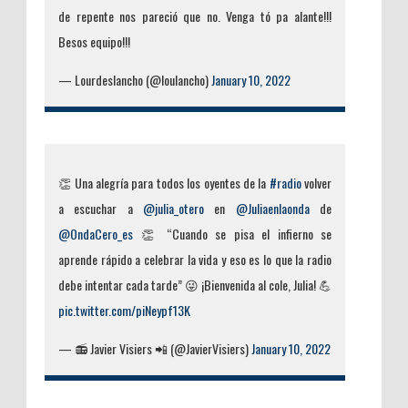
de repente nos pareció que no. Venga tó pa alante!!!
Besos equipo!!!
— Lourdeslancho (@loulancho)
January 10, 2022
👏 Una alegría para todos los oyentes de la
#radio
volver
a escuchar a
@julia_otero
en
@Juliaenlaonda
de
@OndaCero_es
👏 “Cuando se pisa el infierno se
aprende rápido a celebrar la vida y eso es lo que la radio
debe intentar cada tarde” 😜 ¡Bienvenida al cole, Julia! 💪
pic.twitter.com/piNeypf13K
— 📻 Javier Visiers 📲 (@JavierVisiers)
January 10, 2022