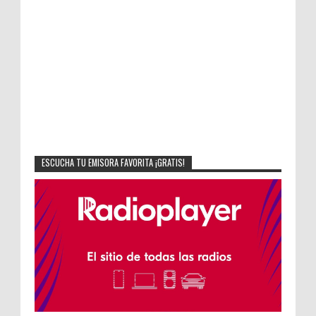
ESCUCHA TU EMISORA FAVORITA ¡GRATIS!