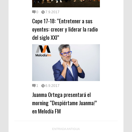
0
7.9.2017
Cope 17-18: “Entretener a sus
oyentes: crecer y liderar la radio
del siglo XXI”
1
6.9.2017
Juanma Ortega presentará el
morning “Despiértame Juanma!”
en Melodía FM
ENTRADA ANTIGUA