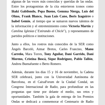
algunas de las voces más conocidas y queridas de las ondas.
Entre los protagonistas de la cita estuvieron iconos como
Iñaki Gabilondo, Pepa Bueno, Gemma Nierga, Luis del
Olmo, Frank Blanco, Juan Luis Cano, Boris Izaguirre
o
Isabel Gemio
, al tiempo que se sumaron nuevos talentos de
la información y el entretenimiento como
Victoria Martín
y
Carolina Iglesias
("
Estirando el Chicle
"), y representantes de
partidos políticos e instituciones.
Junto a ellos, los rostros más conocidos de la SER como
Àngels Barceló, Aimar Bretos, Carles Francino,
Manu
Carreño,
Mara Torres,
Tony Aguilar, Dani Garrido, Dani
Moreno, Cristina Boscá, Sique Rodríguez, Pablo Tallón
,
Andreu Buenafuente o Berto Romero.
Además, durante los días 15 y 16 de noviembre, la Cadena
SER celebrará, junto con la Universidad Autónoma de
Barcelona, en el CaixaForum de la Ciudad Condal, un
Congreso Internacional de Radio, para profundizar en las
preguntas que tiene por delante el medio, sus retos y
oportunidades. También la gala de entrega de los Premios
Ondas se dedicará a conmemorar el Centenario de Radio