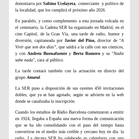
donostiarra por
Sabino Ucelayeta
, comerciante y político de
la localidad, que los cumplirá el próximo año 2026.
En paralelo, y como complemento a esta jornada volcada en
el centenario, la Cadena SER ha organizado en Madrid, en el
cine Capitol, de la Gran Vía, una tarde de radio, humor y
diversión, capitaneada por
Javier del Pino,
director de “
A
Vivir que son dos días”
, que saldrá a la calle con sus cómicos,
y con
Andreu Buenafuente
y
Berto Romero
y su “
Nadie
sabe nada
”, cara al público.
La tarde contará también con la actuación en directo del
grupo
Amaral
.
La SER puso a disposición de sus oyentes 450 invitaciones
dobles, que ya se han agotado, según se advierte en la web
donde se canalizaba la inscripción.
Cuando los estudios de Ràdio Barcelona comenzaron a emitir
en 1924, llegaba a España una nueva forma de comunicación
que se ha ido consolidando con el paso del tiempo hasta
convertirse en el medio más creíble y cercano hoy en día: la
radio. La decana SER ha celebrado su calendario con una