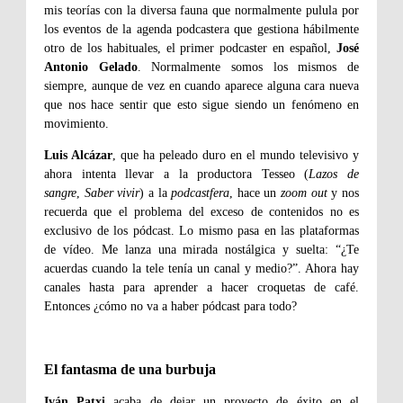
mis teorías con la diversa fauna que normalmente pulula por
los eventos de la agenda podcastera que gestiona hábilmente
otro de los habituales, el primer podcaster en español,
José
Antonio Gelado
. Normalmente somos los mismos de
siempre, aunque de vez en cuando aparece alguna cara nueva
que nos hace sentir que esto sigue siendo un fenómeno en
movimiento.
Luis Alcázar
, que ha peleado duro en el mundo televisivo y
ahora intenta llevar a la productora Tesseo (
Lazos de
sangre
,
Saber vivir
) a la
podcastfera
, hace un
zoom out
y nos
recuerda que el problema del exceso de contenidos no es
exclusivo de los pódcast. Lo mismo pasa en las plataformas
de vídeo. Me lanza una mirada nostálgica y suelta: “¿Te
acuerdas cuando la tele tenía un canal y medio?”. Ahora hay
canales hasta para aprender a hacer croquetas de café.
Entonces ¿cómo no va a haber pódcast para todo?
El fantasma de una burbuja
Iván Patxi
acaba de dejar un proyecto de éxito en el