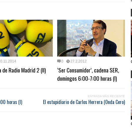
20.11.2014
0
27.2.2012
a de Radio Madrid 2 (II)
‘Ser Consumidor’, cadena SER,
domingos 6:00-7:00 horas (I)
ENTRADA MÁS RECIENTE
00 horas (I)
El estupidiario de Carlos Herrera (Onda Cero)