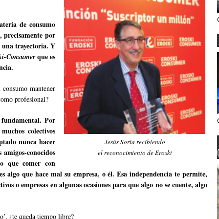
materia de consumo
, precisamente por
 una trayectoria. Y
que es
ki-Consumer
ncia.
 en consumo mantener
 como profesional?
 fundamental. Por
 muchos colectivos
eptado nunca hacer
Jesús Soria recibiendo
s amigos-conocidos
el reconocimiento de Eroski
do que comer con
ies algo que hace mal su empresa, o él. Esa independencia te permite,
ctivos o empresas en algunas ocasiones para que algo no se cuente, algo
co’, ¿te queda tiempo libre?