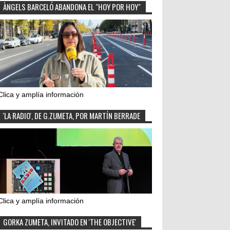
ÀNGELS BARCELÓ ABANDONA EL "HOY POR HOY"
Clica y amplía información
'LA RADIO', DE G.ZUMETA, POR MARTÍN BERRADE
Clica y amplía información
GORKA ZUMETA, INVITADO EN 'THE OBJECTIVE'