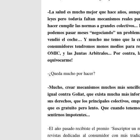
-La salud es mucho mejor que hace años, aunque
leyes pero todavía faltan mecanismos reales 
hacer cumplir las normas a grandes colectivos...
podemos pasar meses “negociando” un problema 
vendió el coche… Y mucho me temo que la cri
consumidores tendremos menos medios para recla
OMIC, y las Juntas Arbitrales... Por contra, l
equivocarme!
-¿Queda mucho por hacer?
-Mucho, crear mecanismos muchos más sencillo
igual contra Goliat, que exista mucha más info
sus derechos, que los principales colectivos, e
que es gratuito pero lento. Que cuando tenemo
sentirnos impotentes...
-El año pasado recibiste el premio ‘Suscriptor un m
revistas dedicadas al consumidor con más tradic