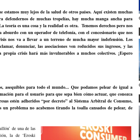
 estamos muy lejos de la salud de otros países. Aquí existen muchas
para defendernos de muchas tropelías, hay mucha manga ancha para
 La teoría es una cosa y la realidad es otra. Tenemos derechos pero nos
absurdo con un operador de telefonía, con el concesionario que nos
sis nos va a llevar a un terreno de mucha mayor indefensión. Los
mar, denunciar, las asociaciones ven reducidos sus ingresos, y las
a propia crisis hará más invulnerables a muchos colectivos. ¡Espero
s, asequibles para todo el mundo... Que podamos pelear de igual a
rmación para el usuario para que sepa bien cómo actuar, que conozca
mpresas estén adheridos “por decreto” al Sistema Arbitral de Consumo,
s un problema no acabemos tirando la toalla cansados de pelear, de
illón’ de una de las
ión, la de ‘Eroski