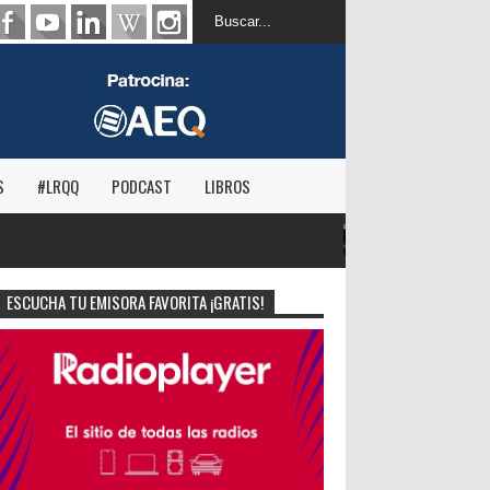
S
#LRQQ
PODCAST
LIBROS
USA: Android Auto y Apple CarPlay disparan la escuc
automóvil
ESCUCHA TU EMISORA FAVORITA ¡GRATIS!