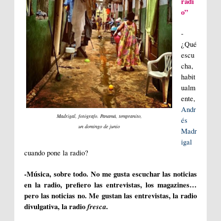
radi
o”
-
¿Qué
escu
cha,
habit
ualm
ente,
Andr
Madrigal, fotógrafo. Panamá, tempranito,
és
un domingo de junio
Madr
igal
cuando pone la radio?
-Música, sobre todo. No me gusta escuchar las noticias
en la radio, prefiero las entrevistas, los magazines…
pero las noticias no. Me gustan las entrevistas, la radio
divulgativa, la radio
fresca
.