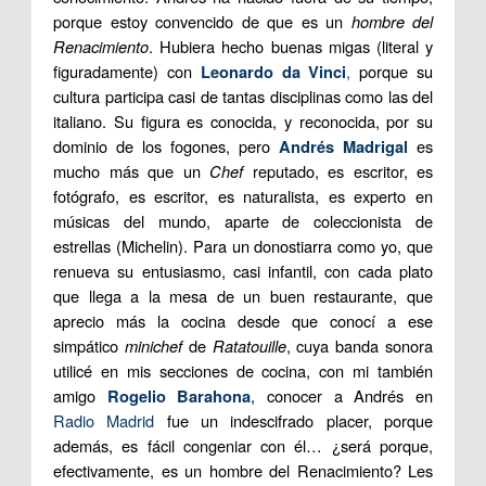
porque estoy convencido de que es un
hombre del
Renacimiento
. Hubiera hecho buenas migas (literal y
figuradamente) con
,
porque su
Leonardo da Vinci
cultura participa casi de tantas disciplinas como las del
italiano. Su figura es conocida, y reconocida, por su
dominio de los fogones, pero
es
Andrés Madrigal
mucho más que un
Chef
reputado, es escritor, es
fotógrafo, es escritor, es naturalista, es experto en
músicas del mundo, aparte de coleccionista de
estrellas (Michelin). Para un donostiarra como yo, que
renueva su entusiasmo, casi infantil, con cada plato
que llega a la mesa de un buen restaurante, que
aprecio más la cocina desde que conocí a ese
simpático
minichef
de
Ratatouille
, cuya banda sonora
utilicé en mis secciones de cocina, con mi también
amigo
, conocer a Andrés en
Rogelio Barahona
Radio Madrid
fue un indescifrado placer, porque
además, es fácil congeniar con él… ¿será porque,
efectivamente, es un hombre del Renacimiento? Les