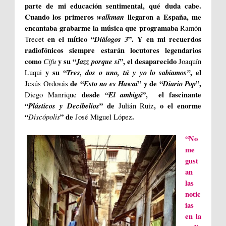
parte de mi educación sentimental, qué duda cabe.
Cuando los primeros
walkman
llegaron a España, me
encantaba grabarme la música que programaba
Ramón
en el mítico “
Diálogos
3
”
. Y en mi recuerdos
Trecet
radiofónicos siempre estarán locutores legendarios
como
Cifu
y su “
Jazz porque sí
”, el desaparecido
Joaquín
y su “
Tres, dos o uno, tú y yo lo sabíamos”
, el
Luqui
de “
Esto no es Hawai
” y de “
Diario Pop
”,
Jesús Ordovás
desde “
El ambigú
”, el fascinante
Diego Manrique
“
Plásticos y Decibelios
” de
, o el enorme
Julián Ruiz
“
Discópolis
” de
.
José Miguel López
“No
me
gust
an
las
notic
ias
en la