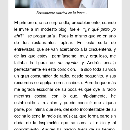
Permanente sonrisa en la boca...
El primero que se sorprendió, probablemente, cuando
le invité a mi modesto blog, fue él. “¿
Y qué pinto yo
ahí
?” –se preguntaría-. Pues lo mismo que yo en uno
de tus restaurantes: opinar. En esta serie de
entrevistas, que se van acercando a la cincuentena, y
de las que estoy –permítaseme- muy orgulloso, me
faltaba la figura de
un oyente
, y Andrés encaja
perfectamente en esta condición. Ha sido toda su vida
un gran consumidor de radio, desde pequeñito, y sus
recuerdos se agolpan en su cabeza. Pero lo que más
me agrada escuchar de su boca es que oye la radio
mientras cocina, con lo que, rápidamente, he
establecido la relación y puedo concluir que alguna
parte, por ínfima que sea, del éxito incontestable de su
cocina lo tiene la radio (la música), que forma parte sin
duda de la inspiración que se suma al oficio y al
conocimiento. Andrés ha nacido fuera de su tiempo,