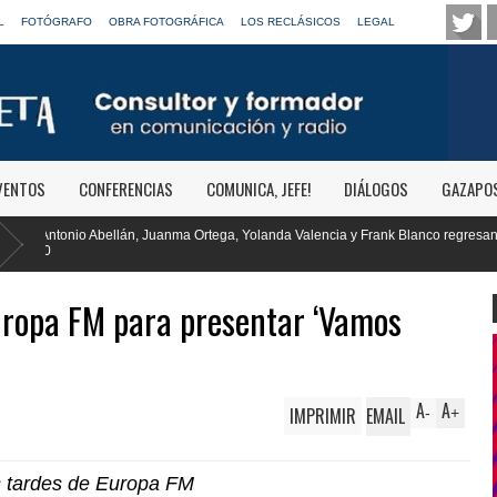
L
FOTÓGRAFO
OBRA FOTOGRÁFICA
LOS RECLÁSICOS
LEGAL
VENTOS
CONFERENCIAS
COMUNICA, JEFE!
DIÁLOGOS
GAZAPO
a, Yolanda Valencia y Frank Blanco regresan a
RTVE reivindica la trans
Clásica
uropa FM para presentar ‘Vamos
A
A
IMPRIMIR
EMAIL
-
+
s tardes de Europa FM