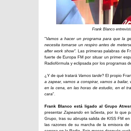
Frank Blanco entrevist
"
Vamos a hacer un programa para que la gent
necesita tomarse un respiro antes de meters
after work show".
Las primeras palabras de Fr
fuerte de Europa FM por situar un primer esp
Radiofórmula y eclipsada por los programas de
¿Y de qué tratará
Vamos tarde
? El propio Fran
a zapear, vamos a conspirar, vamos a bailar,
en la cena, en las horas de estudio, en el t
cara
”.
Frank Blanco está ligado al Grupo Atre
presentar
Zapeando
en laSexta, por lo que 
Grupo, tras su abrupta salida de KISS FM en
las razones de su marcha de la emisora de B
carrera en la Radio. Seis meses después vue