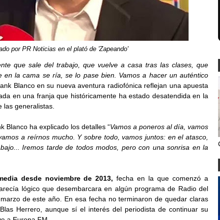
ado por PR Noticias en el plató de 'Zapeando'
e que sale del trabajo, que vuelve a casa tras las clases, que
e en la cama se ría, se lo pase bien. Vamos a hacer un auténtico
ank Blanco en su nueva aventura radiofónica reflejan una apuesta
ada en una franja que históricamente ha estado desatendida en la
 las generalistas.
k Blanco ha explicado los detalles “
Vamos a poneros al día, vamos
 vamos a reírnos mucho. Y sobre todo, vamos juntos: en el atasco,
rabajo... Iremos tarde de todos modos, pero con una sonrisa en la
smedia desde noviembre de 2013,
fecha en la que comenzó a
parecía lógico que desembarcara en algún programa de Radio del
 marzo de este año. En esa fecha no terminaron de quedar claras
las Herrero, aunque sí el interés del periodista de continuar su
lve a Europa FM.