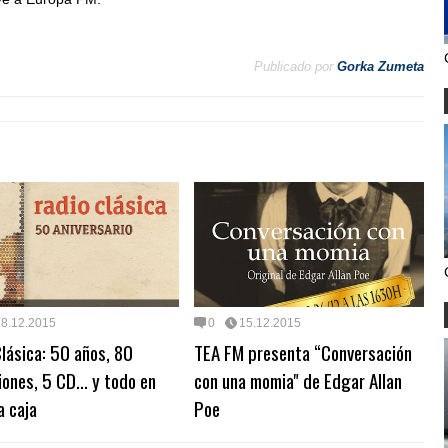
Publicado por
Gorka Zumeta
18.12.2015
0
15.12.2015
lásica: 50 años, 80
TEA FM presenta “Conversación
ones, 5 CD... y todo en
con una momia" de Edgar Allan
a caja
Poe