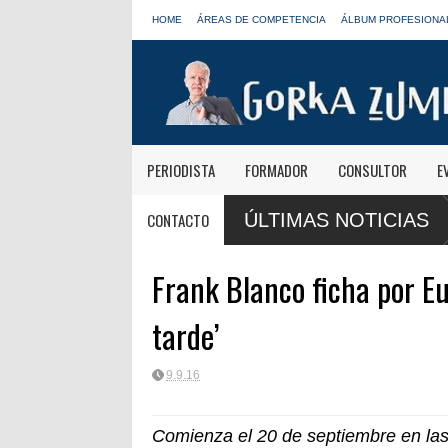
HOME
ÁREAS DE COMPETENCIA
ÁLBUM PROFESIONA
PERIODISTA
FORMADOR
CONSULTOR
E
s de Onda Cero: "El viaje mereció
José Antonio Abellán, Juanma Orteg
CONTACTO
ÚLTIMAS NOTICIAS
LOS40
Frank Blanco ficha por E
tarde’
9.9.16
Comienza el 20 de septiembre en la