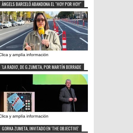
ÀNGELS BARCELÓ ABANDONA EL "HOY POR HOY"
Clica y amplía información
'LA RADIO', DE G.ZUMETA, POR MARTÍN BERRADE
Clica y amplía información
GORKA ZUMETA, INVITADO EN 'THE OBJECTIVE'