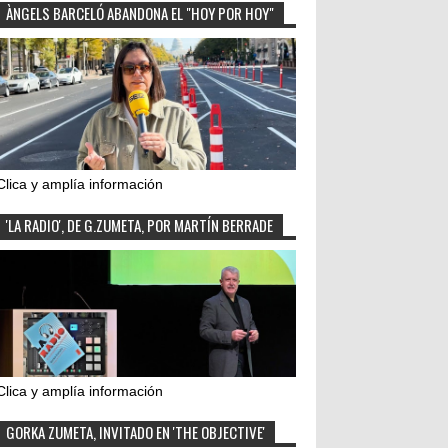
ÀNGELS BARCELÓ ABANDONA EL "HOY POR HOY"
Clica y amplía información
'LA RADIO', DE G.ZUMETA, POR MARTÍN BERRADE
Clica y amplía información
GORKA ZUMETA, INVITADO EN 'THE OBJECTIVE'