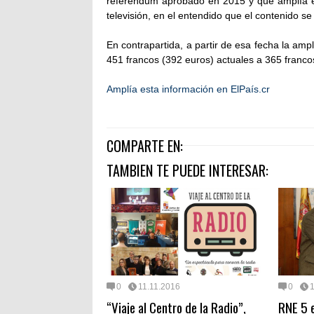
referéndum aprobado en 2015 y que amplía el
televisión, en el entendido que el contenido se
En contrapartida, a partir de esa fecha la amp
451 francos (392 euros) actuales a 365 franco
Amplía esta información en ElPaís.cr
COMPARTE EN:
TAMBIEN TE PUEDE INTERESAR:
0
11.11.2016
0
1
“Viaje al Centro de la Radio”,
RNE 5 e