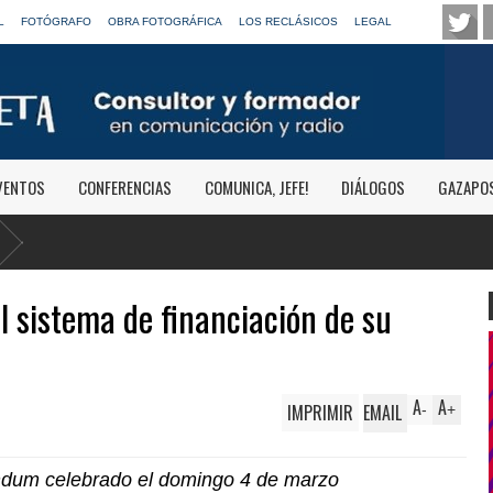
L
FOTÓGRAFO
OBRA FOTOGRÁFICA
LOS RECLÁSICOS
LEGAL
VENTOS
CONFERENCIAS
COMUNICA, JEFE!
DIÁLOGOS
GAZAPO
USA: Andr
automóvil
l sistema de financiación de su
A
A
IMPRIMIR
EMAIL
-
+
éndum celebrado el domingo 4 de marzo