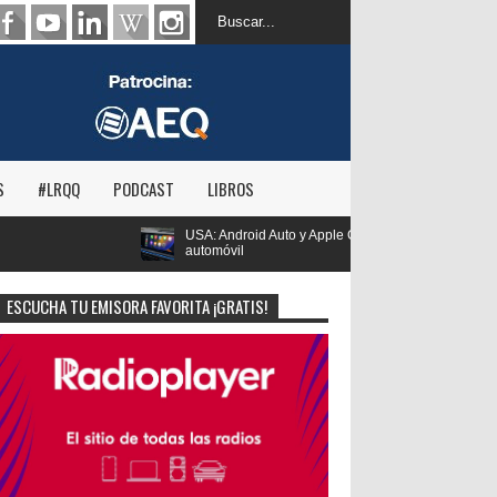
S
#LRQQ
PODCAST
LIBROS
oid Auto y Apple CarPlay disparan la escucha hasta el 36% del consumo en el
ESCUCHA TU EMISORA FAVORITA ¡GRATIS!