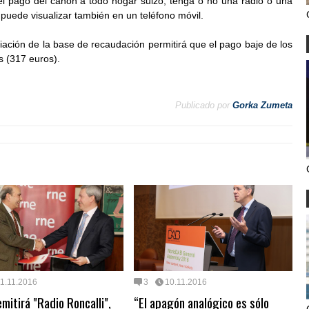
 pago del canon a todo hogar suizo, tenga o no una radio o una
 puede visualizar también en un teléfono móvil.
liación de la base de recaudación permitirá que el pago baje de los
s (317 euros).
Publicado por
Gorka Zumeta
1.11.2016
3
10.11.2016
mitirá "Radio Roncalli",
“El apagón analógico es sólo