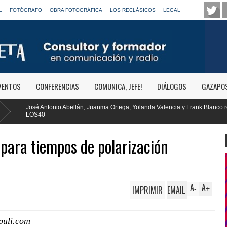
L
FOTÓGRAFO
OBRA FOTOGRÁFICA
LOS RECLÁSICOS
LEGAL
VENTOS
CONFERENCIAS
COMUNICA, JEFE!
DIÁLOGOS
GAZAPO
 Juanma Ortega, Yolanda Valencia y Frank Blanco regresan a
RTVE reivi
Clásica
ara tiempos de polarización
A
A
IMPRIMIR
EMAIL
-
+
puli.com