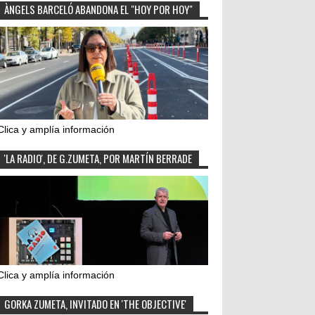
ÀNGELS BARCELÓ ABANDONA EL "HOY POR HOY"
Clica y amplía información
'LA RADIO', DE G.ZUMETA, POR MARTÍN BERRADE
Clica y amplía información
GORKA ZUMETA, INVITADO EN 'THE OBJECTIVE'