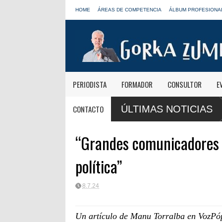
HOME
ÁREAS DE COMPETENCIA
ÁLBUM PROFESIONA
PERIODISTA
FORMADOR
CONSULTOR
E
as informativas de Onda Cero: "El viaje mereció
José Antonio Abellán,
CONTACTO
ÚLTIMAS NOTICIAS
LOS40
“Grandes comunicadores p
política”
8.7.24
Un artículo de Manu Torralba en VozPó