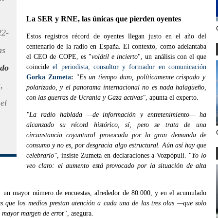
La SER y RNE, las únicas que pierden oyentes
22-
Estos registros récord de oyentes llegan justo en el año del
centenario de la radio en España. El contexto, como adelantaba
as
el CEO de COPE, es "
volátil e incierto
", un análisis con el que
ado
coincide
el periodista, consultor y formador en comunicación
Gorka Zumeta
:
"
Es un tiempo duro, políticamente crispado y
,
polarizado, y el panorama internacional no es nada halagüeño,
con las guerras de Ucrania y Gaza activas"
, apunta el experto.
el
"La radio hablada —de información y entretenimiento— ha
alcanzado su récord histórico, sí, pero se trata de una
circunstancia coyuntural provocada por la gran demanda de
consumo y no es, por desgracia algo estructural. Aún así hay que
celebrarlo",
insiste Zumeta en declaraciones a Vozpópuli. "
Yo lo
veo claro: el aumento está provocado por la situación de alta
.
on un mayor número de encuestas, alrededor de 80.000, y en el acumulado
es que los medios prestan atención a cada una de las tres olas —que solo
n mayor margen de erro
r", asegura.