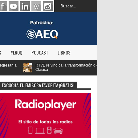
S
#LRQQ
PODCAST
LIBROS
ndica la transformación digital de RNE y blinda el futuro de Radio 3 y Radio
ESCUCHA TU EMISORA FAVORITA ¡GRATIS!