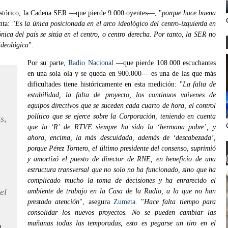
r histórico, la Cadena SER —que pierde 9.000 oyentes—, "
porque hace buena
nta: "
Es la única posicionada en el arco ideológico del centro-izquierda en
nica del país se sitúa en el centro, o centro derecha. Por tanto, la SER no
ideológica
".
Por su parte,
Radio Nacional
—que pierde 108.000 escuchantes
en una sola ola y se queda en 900.000— es una de las que más
dificultades tiene históricamente en esta medición: "
La falta de
estabilidad, la falta de proyecto, los continuos vaivenes de
equipos directivos que se suceden cada cuarto de hora, el control
político que se ejerce sobre la Corporación, teniendo en cuenta
s,
que la ‘R’ de RTVE siempre ha sido la ‘hermana pobre’, y
ahora, encima, la más descuidada, además de ‘descabezada’,
porque Pérez Tornero, el último presidente del consenso, suprimió
y amortizó el puesto de director de RNE, en beneficio de una
estructura transversal que no solo no ha funcionado, sino que ha
complicado mucho la toma de decisiones y ha enrarecido el
el
ambiente de trabajo en la Casa de la Radio, a la que no han
prestado atención
", asegura
Zumeta
. "
Hace falta tiempo para
consolidar los nuevos proyectos. No se pueden cambiar las
mañanas todas las temporadas, esto es pegarse un tiro en el