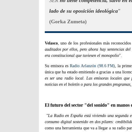
SER
no tiene competencia, salvo en e
lado de su oposición ideológica
"
(Gorka Zumeta)
Velasco
, uno de los profesionales más reconocidos
auditados por ellos, pero ahora hay sentencias del
era constitucional que tuviesen el monopolio
".
Su emisora es
Radio Arlanzón (98.6 FM)
, la prim
única que ha estado emitiendo a gracias a una licen
es ser una radio local. Las emisoras locales que 
noticias en el boletín o para los grandes programas,
El futuro del sector "del sonido" en manos d
"La Radio en España está viviendo una segunda ed
consumo digital sostenido en dos pilares: credibili
como una herramienta que va a llegar a su radio par