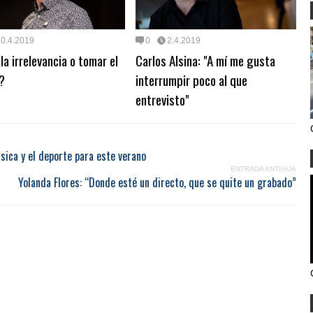
10.4.2019
0
2.4.2019
la irrelevancia o tomar el
Carlos Alsina: "A mí me gusta
?
interrumpir poco al que
entrevisto"
úsica y el deporte para este verano
ENTRADA ANTIGUA
Yolanda Flores: “Donde esté un directo, que se quite un grabado”