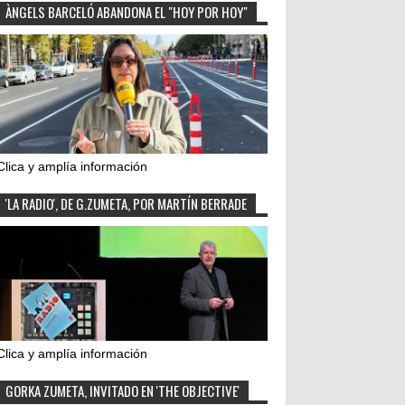
ÀNGELS BARCELÓ ABANDONA EL "HOY POR HOY"
Clica y amplía información
'LA RADIO', DE G.ZUMETA, POR MARTÍN BERRADE
Clica y amplía información
GORKA ZUMETA, INVITADO EN 'THE OBJECTIVE'