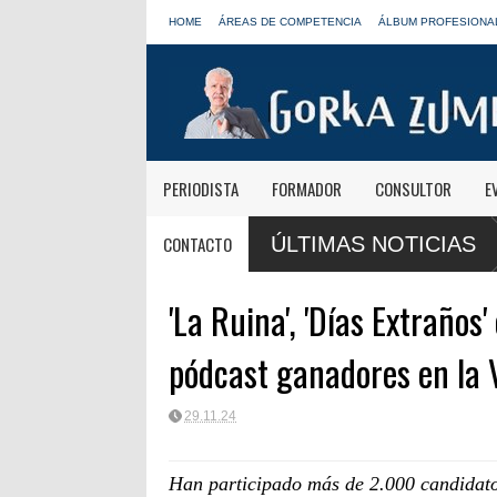
HOME
ÁREAS DE COMPETENCIA
ÁLBUM PROFESIONA
PERIODISTA
FORMADOR
CONSULTOR
E
da el futuro de Radio 3 y Radio
Paco Aura, nuevo presidente de
CONTACTO
ÚLTIMAS NOTICIAS
FORTA
'La Ruina', 'Días Extraños
pódcast ganadores en la V
29.11.24
Han participado más de 2.000 candidato