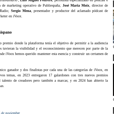
traordinario
';
Luis Miguel Pedrero
, periodista especializado en pódcast e
a de marketing operativo de Publiespaña;
José Maria Moix
, director de
 Radio;
Sergio Mena
, presentador y productor del aclamado pódcast de
rketer en iVoox.
hispano
 premio donde la plataforma tenía el objetivo de permitir a la audiencia
es tuvieran la visibilidad y el reconocimiento que merecen por parte de la
desde iVoox hemos querido mantener esta esencia y construir un certamen de
ico ganador y dos finalistas por cada una de las categorías de iVoox, en
vos temas, en 2023 entregaron 17 galardones con tres nuevos premios
l talento de creadores pero también a marcas; y en 2024 han abierto la
mas.
7 de noviembre