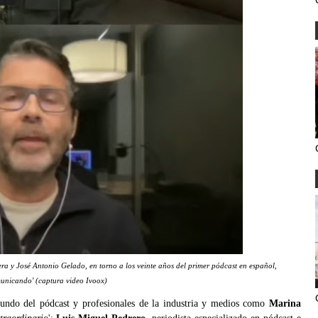
a y José Antonio Gelado, en torno a los veinte años del primer pódcast en español,
unicando' (captura video Ivoox)
mundo del pódcast y profesionales de la industria y medios como
Marina