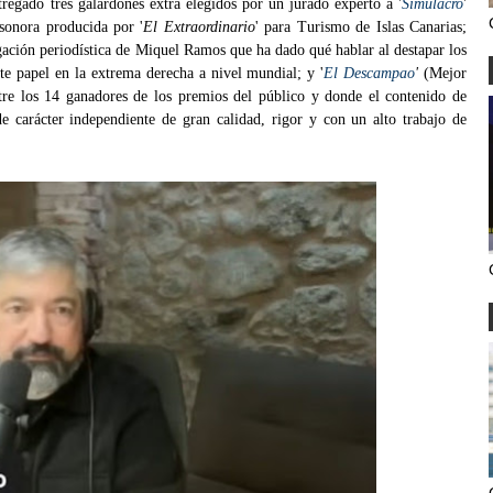
regado tres galardones extra elegidos por un jurado experto a '
Simulacro
'
sonora producida por '
El Extraordinario
' para Turismo de Islas Canarias;
gación periodística de Miquel Ramos que ha dado qué hablar al destapar los
te papel en la extrema derecha a nivel mundial; y '
El Descampao
'
(Mejor
tre los 14 ganadores de los premios del público y donde el contenido de
 carácter independiente de gran calidad, rigor y con un alto trabajo de