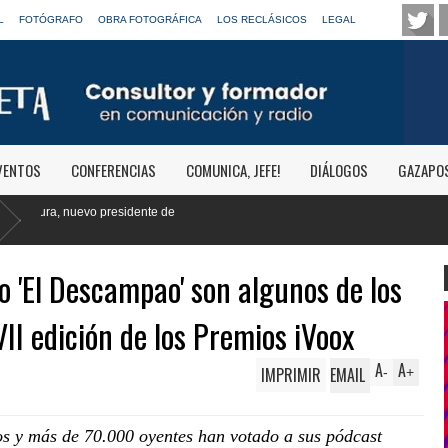
L
FOTÓGRAFO
OBRA FOTOGRÁFICA
LOS RECLÁSICOS
LEGAL
VENTOS
CONFERENCIAS
COMUNICA, JEFE!
DIÁLOGOS
GAZAPO
' o 'El Descampao' son algunos de los
II edición de los Premios iVoox
A
A
IMPRIMIR
EMAIL
-
+
s y más de 70.000 oyentes han votado a sus pódcast