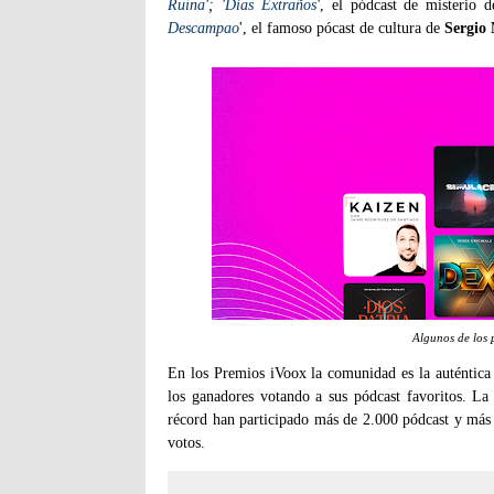
Ruina
'; '
Días Extraños
'
, el pódcast de misterio 
Descampao
', el famoso pócast de cultura de
Sergio
Algunos de los 
En los Premios iVoox la comunidad es la auténtica p
los ganadores votando a sus pódcast favoritos. La
récord han participado más de 2.000 pódcast y más
votos.