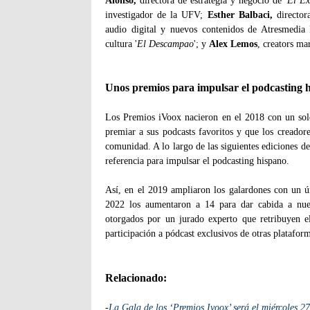
Alonso,
directora de estrategia y negocio de '
El Ex
investigador de la UFV;
Esther Balbaci,
director
audio digital y nuevos contenidos de Atresmedia
cultura '
El Descampao
'; y
Alex Lemos
, creators ma
Unos premios para impulsar el podcasting 
Los Premios iVoox nacieron en el 2018 con un solo
premiar a sus podcasts favoritos y que los creador
comunidad. A lo largo de las siguientes ediciones 
referencia para impulsar el podcasting hispano.
Así, en el 2019 ampliaron los galardones con un ún
2022 los aumentaron a 14 para dar cabida a nue
otorgados por un jurado experto que retribuyen e
participación a pódcast exclusivos de otras platafor
Relacionado:
-
La Gala de los ‘Premios Ivoox’ será el miércoles 2