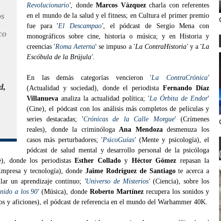
Revolucionario
'
, donde
Marcos Vázquez
charla con referentes
os
en el mundo de la salud y el fitness; en Cultura el primer premio
fue para '
El Descampao
'
, el pódcast de Sergio Mena con
co
monográficos sobre cine, historia o música; y en Historia y
creencias '
Roma Aeterna
' se impuso a '
La ContraHistoria'
y a '
La
Escóbula de la Brújula'.
En las demás categorías vencieron '
La ContraCrónica
'
d,
(Actualidad y sociedad), donde el periodista
Fernando Díaz
Villanueva
analiza la actualidad política; '
La Órbita de Endor
'
(Cine), el pódcast con los análisis más completos de películas y
series destacadas; '
Crónicas de la Calle Morgue
' (Crímenes
reales), donde la criminóloga
Ana Mendoza
desmenuza los
casos más perturbadores; '
PsicoGuías
'
(Mente y psicología), el
pódcast de salud mental y desarrollo personal de la psicóloga
), donde los periodistas
Esther Collado
y
Héctor Gómez
repasan la
Empresa y tecnología), donde
Jaime Rodríguez de Santiago
te acerca a
ollar un aprendizaje continuo;
'
Universo de Misterios
'
(Ciencia), sobre los
nido a los 90
'
(Música), donde
Roberto Martínez
recupera los sonidos y
s y aficiones), el pódcast de referencia en el mundo del Warhammer 40K.