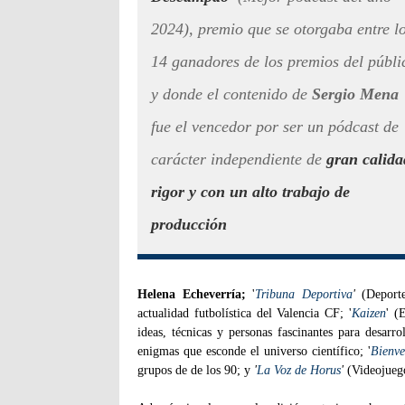
2024), premio que se otorgaba entre l
14 ganadores de los premios del públi
y donde el contenido de
Sergio Mena
fue el vencedor por ser un pódcast de
carácter independiente de
gran calida
rigor y con un alto trabajo de
producción
Helena Echeverría;
'
Tribuna Deportiva
'
(Deporte
actualidad futbolística del Valencia CF; '
Kaizen
' (
ideas, técnicas y personas fascinantes para desarr
enigmas que esconde el universo científico; '
Bienve
grupos de de los 90; y
'
La Voz de Horus
'
(Videojuego