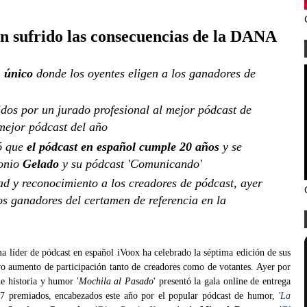
an sufrido las consecuencias de la DANA
 único
donde los oyentes eligen a los ganadores de
idos por un jurado profesional al mejor pódcast de
mejor pódcast del año
ró que
el pódcast en español cumple 20 años
y se
tonio
Gelado
y su pódcast 'Comunicando'
ad y reconocimiento a los creadores de pódcast, ayer
os ganadores del certamen de referencia en la
a líder de pódcast en español iVoox ha celebrado la séptima edición de sus
vo aumento de participación tanto de creadores como de votantes. Ayer por
e historia y humor '
Mochila al Pasado
' presentó la gala online de entrega
 17 premiados, encabezados este año por el popular pódcast de humor,
'
La