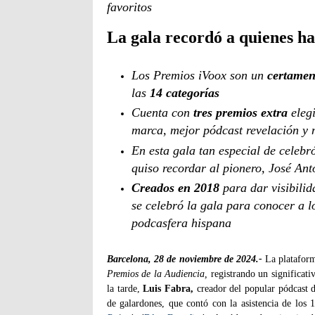
favoritos
La gala recordó a quienes h
Los Premios iVoox son un
certamen
las
14 categorías
Cuenta con
tres premios extra
eleg
marca, mejor pódcast revelación y 
En esta gala tan especial de celeb
quiso recordar al pionero, José An
Creados en 2018
para dar visibilid
se celebró la gala para conocer a l
podcasfera hispana
Barcelona, 28 de noviembre de 2024.-
La plataform
Premios de la Audiencia,
registrando un significati
la tarde,
Luis Fabra,
creador del popular pódcast d
de galardones, que contó con la asistencia de los