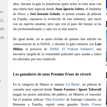
años, durante la gala la plataforma quiso echar la vista atrás con
una charla muy especial donde
Juan Ignacio Solera
, el fundador
es
de iVoox; y
José Antonio Gelado
, el primer creador de pódcast
en España, repasaron la evolución de esta industria, que nació
a),
con un espíritu amateur, pero que con el paso del tiempo se ha
ida
ido profesionalizando y cada vez es más masiva.
 de
De igual modo, no se quiso olvidar de quienes han sufrido las
consecuencias de la DANA, y durante la gala contaron con
Luis
Millán
, el portavoz de '
DANA: El Podcast Solidario
',
una
iniciativa surgida de la comunidad podcaster para ayudar a todos
los afectados por esta catástrofe.
Los ganadores de unos Premios iVoox de récord
n
En la categoría de Humor se impuso '
La Ruina
', un pódcast de
comedia muy especial donde
Tomàs Fuentes
e
Ignasi Taltavull
juzgan las peores anécdotas del público; en Misterio el vencedor
fue el popular pódcast '
Días Extraños
'
de Santiago Camacho; en
Bienestar y Familia, repitió como ganador '
Radio Fitness