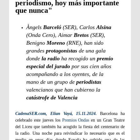
periodismo, hoy más importante
que nunca"
Àngels
Barceló
(SER), Carlos
Alsina
(Onda Cero), Aimar
Bretos
(SER),
Benigno
Moreno
(RNE), han sido
grandes
protagonistas
de una gala
donde
la radio
ha recogido un
premio
especial del jurado
por sus cien años
acompañando a los oyentes, de la
mano de un grupo de
periodistas
valencianos que han cubierno la
catástrofe de Valencia
CadenaSER.com, Elian Vayá, 15.11.2024.
Barcelona ha
celebrado este jueves los
Premios Ondas
en un Gran Teatre
del Liceu que también ha acogido la fiesta del centenario de
la radio. Una noche para reivindicar lo necesario que es el
medio en unos días donde España ha sufrido una de las