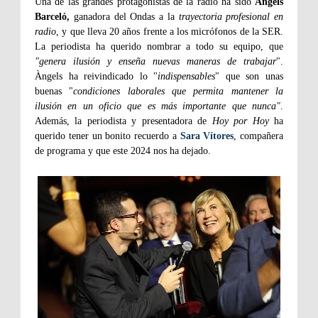
Una de las grandes protagonistas de la radio ha sido
Àngels
Barceló,
ganadora del Ondas a la
trayectoria profesional en
radio
, y que lleva 20 años frente a los micrófonos de la SER.
La periodista ha querido nombrar a todo su equipo, que
"genera ilusión y enseña nuevas maneras de trabajar
".
Àngels ha reivindicado lo "
indispensables
" que son unas
buenas "
condiciones laborales que permita mantener la
ilusión en un oficio que es más importante que nunca"
.
Además, la periodista y presentadora de
Hoy por Hoy
ha
querido tener un bonito recuerdo a
Sara Vítores
, compañera
de programa y que este 2024 nos ha dejado.