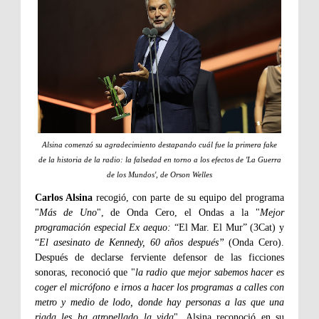
Alsina comenzó su agradecimiento destapando cuál fue la primera fake
de la historia de la radio: la falsedad en torno a los efectos de 'La Guerra
de los Mundos', de Orson Welles
Carlos Alsina
recogió, con parte de su equipo del programa
"
Más de Uno
", de Onda Cero, el Ondas a la "
Mejor
programación especial Ex aequo:
“El Mar. El Mur” (3Cat) y
“
El asesinato de Kennedy, 60 años después”
(Onda Cero).
Después de declarse ferviente defensor de las ficciones
sonoras, reconoció que "
la radio que mejor sabemos hacer es
coger el micrófono e irnos a hacer los programas a calles con
metro y medio de lodo, donde hay personas a las que una
riada les ha atropellado la vida
". Alsina reconoció en su