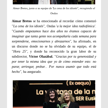
Aimar Bretos, junto a su equipo de 'La cena de los idiotés", recogiendo el
Ondas
Aimar Bretos
se ha emocionado al recordar cómo comenzó
"
La cena de los idiotés"
, Ondas '
a la mejor idea radiofónica'
.
"
Cuando empezamos hace dos años no éramos capaces de
imaginar que tanta gente nos acompañaría cada semana para
sorprenderse, emocionarnos y abrazarnos"
, ha afirmado, en
un discurso donde no se ha olvidado de su equipo, el de
"
Hora 25"
, y donde ha reconocido la gran labor de su
subdirector,
Víctor Olazábal.
"
Gracias por tu generosidad y
por tener la misma idea que yo de cómo entender esto: no
parar, arriesgar, probar... Por nunca asumir que todo está
hecho"
, ha asegurado.