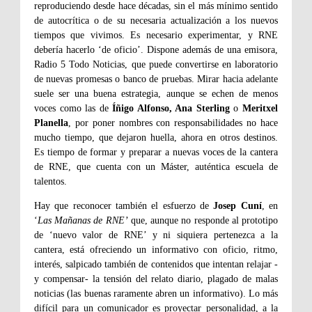
reproduciendo desde hace décadas, sin el más mínimo sentido
de autocrítica o de su necesaria actualización a los nuevos
tiempos que vivimos. Es necesario experimentar, y RNE
debería hacerlo ‘de oficio’. Dispone además de una emisora,
Radio 5 Todo Noticias, que puede convertirse en laboratorio
de nuevas promesas o banco de pruebas. Mirar hacia adelante
suele ser una buena estrategia, aunque se echen de menos
voces como las de
Íñigo Alfonso, Ana Sterling
o
Meritxel
Planella
, por poner nombres con responsabilidades no hace
mucho tiempo, que dejaron huella, ahora en otros destinos.
Es tiempo de formar y preparar a nuevas voces de la cantera
de RNE, que cuenta con un Máster, auténtica escuela de
talentos.
Hay que reconocer también el esfuerzo de
Josep Cuní
, en
‘
Las Mañanas de RNE’
que, aunque no responde al prototipo
de ‘nuevo valor de RNE’ y ni siquiera pertenezca a la
cantera, está ofreciendo un informativo con oficio, ritmo,
interés, salpicado también de contenidos que intentan relajar -
y compensar- la tensión del relato diario, plagado de malas
noticias (las buenas raramente abren un informativo). Lo más
difícil para un comunicador es proyectar personalidad, a la