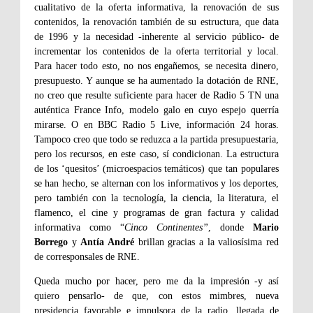
cualitativo de la oferta informativa, la renovación de sus
contenidos, la renovación también de su estructura, que data
de 1996 y la necesidad -inherente al servicio público- de
incrementar los contenidos de la oferta territorial y local.
Para hacer todo esto, no nos engañemos, se necesita dinero,
presupuesto. Y aunque se ha aumentado la dotación de RNE,
no creo que resulte suficiente para hacer de Radio 5 TN una
auténtica France Info, modelo galo en cuyo espejo querría
mirarse. O en BBC Radio 5 Live, información 24 horas.
Tampoco creo que todo se reduzca a la partida presupuestaria,
pero los recursos, en este caso, sí condicionan. La estructura
de los ‘quesitos’ (microespacios temáticos) que tan populares
se han hecho, se alternan con los informativos y los deportes,
pero también con la tecnología, la ciencia, la literatura, el
flamenco, el cine y programas de gran factura y calidad
informativa como “
Cinco Continentes”
, donde
Mario
Borrego
y
Antía André
brillan gracias a la valiosísima red
de corresponsales de RNE.
Queda mucho por hacer, pero me da la impresión -y así
quiero pensarlo- de que, con estos mimbres, nueva
presidencia favorable e impulsora de la radio, llegada de