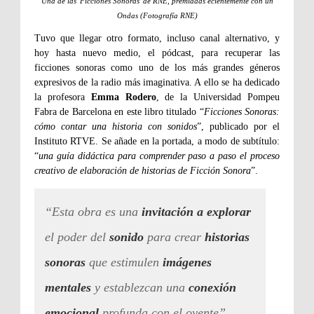
Una de las 'Ficciones Sonoras' de RNE, premiadas ecientemente con un
Ondas (Fotografía RNE)
Tuvo que llegar otro formato, incluso canal alternativo, y
hoy hasta nuevo medio, el pódcast, para recuperar las
ficciones sonoras como uno de los más grandes géneros
expresivos de la radio más imaginativa. A ello se ha dedicado
la profesora
Emma Rodero
, de la Universidad Pompeu
Fabra de Barcelona en este libro titulado “
Ficciones Sonoras:
cómo contar una historia con sonidos
”, publicado por el
Instituto RTVE. Se añade en la portada, a modo de subtítulo:
“
una guía didáctica para comprender paso a paso el proceso
creativo de elaboración de historias de Ficción Sonora
”.
“Esta obra es una
invitación a explorar
el poder del
sonido
para crear
historias
sonoras
que estimulen
imágenes
mentales
y establezcan una
conexión
emocional
profunda con el oyente”