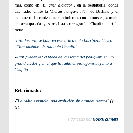
más, como en “
El gran dictador
”, en la peluquería, donde
una radio emite la ‘
Danza húngara nº5”
de Brahms y el
peluquero sincroniza sus movimientos con la música, a modo
de acompasada y surrealista coreografía. Chaplin amó la
radio.
-
Esta historia se basa en este artículo de Lisa Stein Haven:
“Transmisiones de radio de Chaplin
”.
-
Aquí puedes ver el video de la escena del peluquero en "El
gran dictador", en el que la radio es protagonista, junto a
Chaplin.
Relacionado:
-"
La radio española, una evolución sin grandes riesgos
" (y
III)
Publicado por
Gorka Zumeta