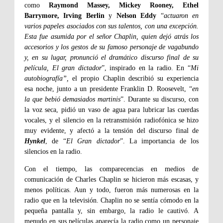
como
Raymond Massey, Mickey Rooney, Ethel
Barrymore, Irving Berlin
y
Nelson Eddy
“
actuaron en
varios papeles asociados con sus talentos, con una excepción.
Esta fue asumida por el señor Chaplin, quien dejó atrás los
accesorios y los gestos de su famoso personaje de vagabundo
y, en su lugar, pronunció el dramático discurso final de su
película, El gran dictador
”, inspirado en la radio. En “
Mi
autobiografía”,
el propio Chaplin describió su experiencia
esa noche, junto a un presidente Franklin D. Roosevelt, “
en
la que bebió demasiados martinis
”. Durante su discurso, con
la voz seca, pidió un vaso de agua para lubricar las cuerdas
vocales, y el silencio en la retransmisión radiofónica se hizo
muy evidente, y afectó a la tensión del discurso final de
Hynkel
, de “
El Gran dictador
”. La importancia de los
silencios en la radio.
Con el tiempo, las comparecencias en medios de
comunicación de Charles Chaplin se hicieron más escasas, y
menos políticas. Aun y todo, fueron más numerosas en la
radio que en la televisión. Chaplin no se sentía cómodo en la
pequeña pantalla y, sin embargo, la radio le cautivó. A
menudo en sus películas aparecía la radio como un personaje