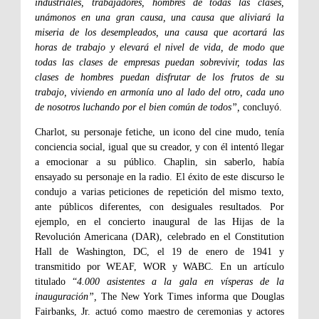
industriales, trabajadores, hombres de todas las clases,
unámonos en una gran causa, una causa que aliviará la
miseria de los desempleados, una causa que acortará las
horas de trabajo y elevará el nivel de vida, de modo que
todas las clases de empresas puedan sobrevivir, todas las
clases de hombres puedan disfrutar de los frutos de su
trabajo, viviendo en armonía uno al lado del otro, cada uno
de nosotros luchando por el bien común de todos”,
concluyó.
Charlot, su personaje fetiche, un icono del cine mudo, tenía
conciencia social, igual que su creador, y con él intentó llegar
a emocionar a su público. Chaplin, sin saberlo, había
ensayado su personaje en la radio. El éxito de este discurso le
condujo a varias peticiones de repetición del mismo texto,
ante públicos diferentes, con desiguales resultados. Por
ejemplo, en el concierto inaugural de las Hijas de la
Revolución Americana (DAR), celebrado en el Constitution
Hall de Washington, DC, el 19 de enero de 1941 y
transmitido por WEAF, WOR y WABC. En un artículo
titulado “
4.000 asistentes a la gala en vísperas de la
inauguración”,
The New York Times informa que Douglas
Fairbanks, Jr. actuó como maestro de ceremonias y actores