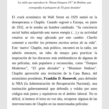
La radio que reproduce
la ‘
Danza húngara nº5”
de Brahms, que
coreografía el peluquero de 'El gran dictador'
El crack económico de Wall Street en 1929 sumió en la
desesperanza a Chaplin. Cuando regresó a Europa, en junio
de 1932, se le notaba un hombre cambiado. “
Su conciencia
social había adquirido una nueva energía
(...)
y su actividad
creativa se vio muy afectada por este cambio. Charlie
comenzó a escribir los primeros escritos serios de su vida
”.
Este ‘nuevo’ Chaplin, más político, encontró en la radio, sin
saberlo entonces, un tubo de ensayo para practicar la
inspiración de los discursos más emblemáticos de algunas de
sus películas, más populares y reconocidas, como “
Tiempos
Modernos”, “El gran dictador
” y “
Monsieur Verdoux
”.
Chaplin aprovechó una invitación de la Casa Banca, del
mismísimo presidente,
Franklin D. Roosevelt
, para defender
la NRA (la Administración de Recuperación Nacional), una
institución gubernamental que defendía y velaba por unos
códigos más justos y equitativos en el ámbito laboral. No es
difícil, si leemos el texto en voz alta, recuperar algunas de las
intervenciones de Chaplin en las mencionadas películas: