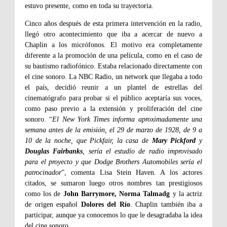
estuvo presente, como en toda su trayectoria.
Cinco años después de esta primera intervención en la radio,
llegó otro acontecimiento que iba a acercar de nuevo a
Chaplin a los micrófonos. El motivo era completamente
diferente a la promoción de una película, como en el caso de
su bautismo radiofónico. Estaba relacionado directamente con
el cine sonoro. La NBC Radio, un network que llegaba a todo
el país, decidió reunir a un plantel de estrellas del
cinematógrafo para probar si el público aceptaría sus voces,
como paso previo a la extensión y proliferación del cine
sonoro. “
El New York Times informa aproximadamente una
semana antes de la emisión, el 29 de marzo de 1928, de 9 a
10 de la noche, que Pickfair, la casa de
Mary Pickford
y
Douglas Fairbanks
, sería el estudio de radio improvisado
para el proyecto y que Dodge Brothers Automobiles sería el
patrocinador
”, comenta Lisa Stein Haven. A los actores
citados, se sumaron luego otros nombres tan prestigiosos
como los de
John Barrymore, Norma Talmadg
y la actriz
de origen español
Dolores del Río
. Chaplin también iba a
participar, aunque ya conocemos lo que le desagradaba la idea
del cine sonoro.