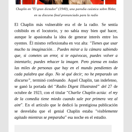
Chaplin en "El gran dictador" (1940), una parodia caústica sobre Hitler,
en su discurso final pronunciado para la radio
El Chaplin más vulnerable era el de la radio. Se sentía
cohibido en el locutorio, y no sabía muy bien qué hacer,
aunque le apasionaba la idea de generar interés entre los
oyentes. Él mismo reflexionaba en voz alta: “
Tienes que usar
mucho tu imaginación… Puedes mirar a la cámara sabiendo
que, si cometes un error, si te equivocas, puedes volver a
intentarlo; puedes rehacer la imagen. Pero piensa en todas
las miles de personas que hay en el mundo pendientes de
cada palabra que digo. No sé qué decir; no he preparado un
discurso”
, terminó confesando. Aquel Chaplin, tan indefenso,
se ganó la portada del “
Radio Digest Illustrated” del
27 de
octubre de 1923, con el titular “
Charlie Chaplin actúa: el rey
de la comedia tiene miedo cuando sale por primera vez al
aire
”. En el artículo que le dedicó la prestigiosa publicación
se desvelaba que el genial Chaplin estaba “
visiblemente
agitado mientras se preparaba
” esa noche en el estudio.