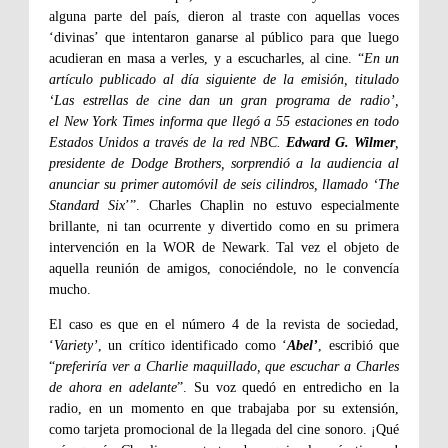
alguna parte del país, dieron al traste con aquellas voces
‘divinas’ que intentaron ganarse al público para que luego
acudieran en masa a verles, y a escucharles, al cine. “
En un
artículo publicado al día siguiente de la emisión, titulado
‘Las estrellas de cine dan un gran programa de radio’,
el New York Times informa que llegó a 55 estaciones en todo
Estados Unidos a través de la red NBC.
Edward G. Wilmer
,
presidente de Dodge Brothers, sorprendió a la audiencia al
anunciar su primer automóvil de seis cilindros, llamado ‘The
Standard Six
’”. Charles Chaplin no estuvo especialmente
brillante, ni tan ocurrente y divertido como en su primera
intervención en la WOR de Newark. Tal vez el objeto de
aquella reunión de amigos, conociéndole, no le convencía
mucho.
El caso es que en el número 4 de la revista de sociedad,
‘
Variety’
, un crítico identificado como ‘
Abel’
, escribió que
“
preferiría ver a Charlie maquillado, que escuchar a Charles
de ahora en adelante
”. Su voz quedó en entredicho en la
radio, en un momento en que trabajaba por su extensión,
como tarjeta promocional de la llegada del cine sonoro. ¡Qué