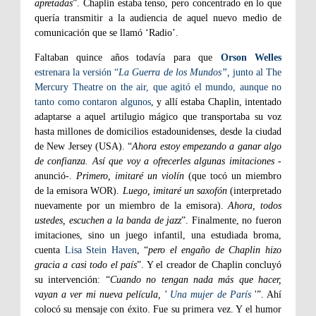
apretadas
”. Chaplin estaba tenso, pero concentrado en lo que
quería transmitir a la audiencia de aquel nuevo medio de
comunicación que se llamó ‘Radio’.
Faltaban quince años todavía para que
Orson Welles
estrenara la versión “
La Guerra de los Mundos”,
junto al The
Mercury Theatre on the air, que agitó el mundo, aunque no
tanto como contaron algunos
, y allí estaba Chaplin, intentado
adaptarse a aquel artilugio mágico que transportaba su voz
hasta millones de domicilios estadounidenses, desde la ciudad
de New Jersey (USA). “
Ahora estoy empezando a ganar algo
de confianza. Así que voy a ofrecerles algunas imitaciones
-
anunció-.
Primero, imitaré un violín
(que tocó un miembro
de la emisora WOR).
Luego, imitaré un saxofón
(interpretado
nuevamente por un miembro de la emisora).
Ahora, todos
ustedes, escuchen a la banda de jazz
”. Finalmente, no fueron
imitaciones, sino un juego infantil, una estudiada broma,
cuenta
Lisa Stein Haven
, “
pero el engaño de Chaplin hizo
gracia a casi todo el país
”. Y el creador de Chaplin concluyó
su intervención: “
Cuando no tengan nada más que hacer,
vayan a ver mi nueva película, '
Una mujer de París
'”. Ahí
colocó su mensaje con éxito. Fue su primera vez. Y el humor