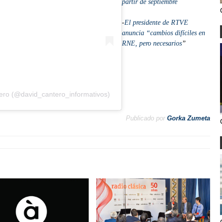
partir de septiembre
-
El presidente de RTVE
anuncia “cambios difíciles en
RNE, pero necesarios
”
ero (@david_cantero_informativos)
Publicado por
Gorka Zumeta