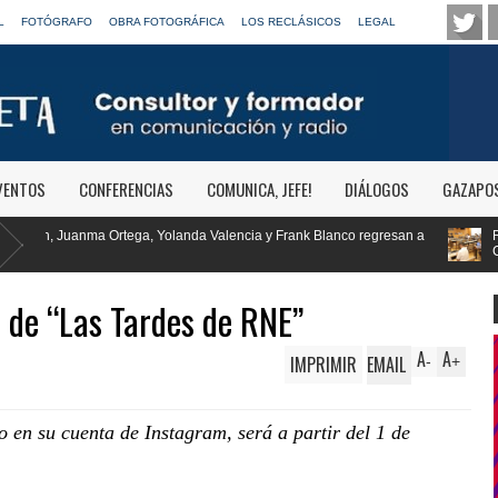
L
FOTÓGRAFO
OBRA FOTOGRÁFICA
LOS RECLÁSICOS
LEGAL
VENTOS
CONFERENCIAS
COMUNICA, JEFE!
DIÁLOGOS
GAZAPO
alencia y Frank Blanco regresan a
RTVE reivindica la transformación di
Clásica
 de “Las Tardes de RNE”
A
A
IMPRIMIR
EMAIL
-
+
 en su cuenta de Instagram, será a partir del 1 de