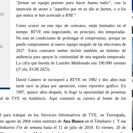
“
formar un equipo potente para hacer buena radio”,
con la
intención de atraer a “
aquellos que en su día se fueron, o a los
os
que nunca se han acercado a RNE”.
Como ocurre en este tipo de contratos, están limitados en el
tiempo. RTVE está negociando, en principio, dos temporadas.
No está en condiciones de prolongar el compromiso, porque no
puede comprometer al nuevo equipo surgido de las elecciones de
a.
2027. Estos contratos suelen incluir también un mínimo de
audiencia para apoyar la continuidad de una segunda temporada.
La cifra que hereda de Lourdes Maldonado son 190.000 oyentes
(2ª ola, EGM 2025).
David Cantero se incorporó a RTVE en 1982 y dos años más
tarde sacó su plaza por oposición, como reportero gráfico. En
1997, quince años después, le llegó la oportunidad de presentar
orial de TVE en Andalucía. Aquí comenzó su carrera al frente de los
d para trabajar en los Servicios Informativos de TVE, en Torrespaña,
 en agosto de 2004 como sustituto de
Ana Blanco
en el Telediario 1. Y ese
lediarios Fin de semana
hasta el 11 de julio de 2010. El viernes, 20 de