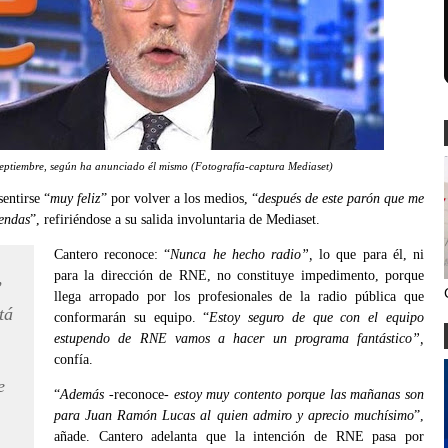
eptiembre, según ha anunciado él mismo (Fotografía-captura Mediaset)
entirse “
muy feliz
” por volver a los medios, “
después de este parón que me
pendas
”, refiriéndose a su salida involuntaria de Mediaset.
Cantero reconoce: “
Nunca he hecho radio”,
lo que para él, ni
,
para la dirección de RNE, no constituye impedimento, porque
llega arropado por los profesionales de la radio pública que
tá
conformarán su equipo. “
Estoy seguro de que con el equipo
estupendo de RNE vamos a hacer un programa fantástico”,
confía.
e
“
Además
-reconoce-
estoy muy contento porque las mañanas son
para Juan Ramón Lucas al quien admiro y aprecio muchísimo
”,
añade. Cantero adelanta que la intención de RNE pasa por