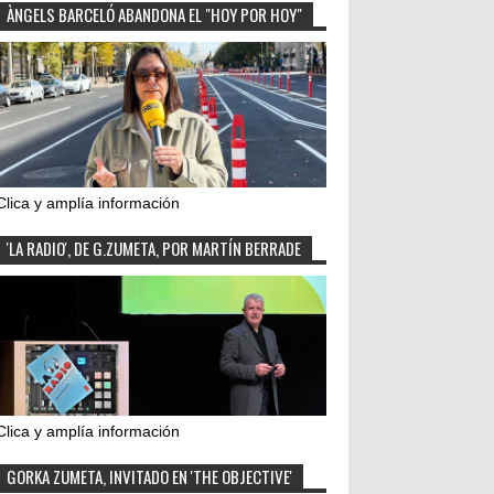
ÀNGELS BARCELÓ ABANDONA EL "HOY POR HOY"
Clica y amplía información
'LA RADIO', DE G.ZUMETA, POR MARTÍN BERRADE
Clica y amplía información
GORKA ZUMETA, INVITADO EN 'THE OBJECTIVE'