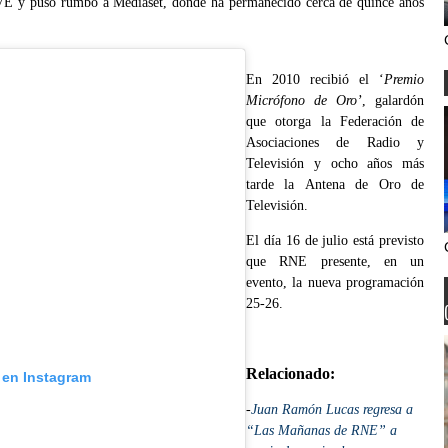
E y puso rumbo a Mediaset, donde ha permanecido cerca de quince años
En 2010 recibió el ‘
Premio
Micrófono de Oro’
, galardón
que otorga la Federación de
Asociaciones de Radio y
Televisión y ocho años más
tarde la Antena de Oro de
Televisión.
El día 16 de julio está previsto
que RNE presente, en un
evento, la nueva programación
25-26.
Relacionado:
 en Instagram
-
Juan Ramón Lucas regresa a
“Las Mañanas de RNE” a