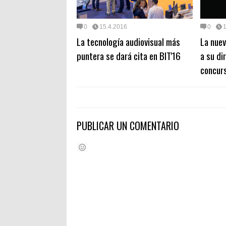
0
15.4.2016
0
La tecnología audiovisual más
La nuev
puntera se dará cita en BIT'16
a su di
concurs
PUBLICAR UN COMENTARIO