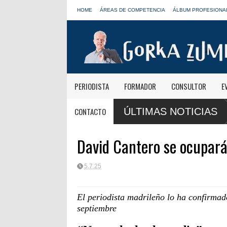
HOME
ÁREAS DE COMPETENCIA
ÁLBUM PROFESIONA
PERIODISTA
FORMADOR
CONSULTOR
E
ro: "El viaje mereció
José Antonio Abellán, Juanma Ortega, Yolanda V
CONTACTO
ÚLTIMAS NOTICIAS
LOS40
David Cantero se ocupará
5.7.25
El periodista madrileño lo ha confirmado
septiembre