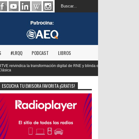
S
#LRQQ
PODCAST
LIBROS
gital de RNE y blinda el futuro de Radio 3 y Radio
Paco Aura, nuevo pr
FORTA
ESCUCHA TU EMISORA FAVORITA ¡GRATIS!