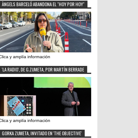
ÀNGELS BARCELÓ ABANDONA EL "HOY POR HOY"
Clica y amplía información
'LA RADIO', DE G.ZUMETA, POR MARTÍN BERRADE
Clica y amplía información
GORKA ZUMETA, INVITADO EN 'THE OBJECTIVE'