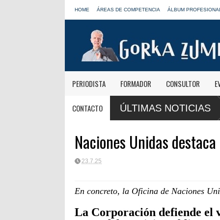
HOME
ÁREAS DE COMPETENCIA
ÁLBUM PROFESIONA
PERIODISTA
FORMADOR
CONSULTOR
E
anas informativas de Onda Cero: "El viaje mereció
José Antonio Abellá
CONTACTO
ÚLTIMAS NOTICIAS
LOS40
Naciones Unidas destaca 
23.7.25
En concreto, la Oficina de Naciones Un
La Corporación defiende el v