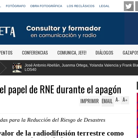
L
FOTÓGRAFO
OBRA FOTOGRÁFICA
LOS RECLÁSICOS
LEGAL
VENTOS
CONFERENCIAS
COMUNICA, JEFE!
DIÁLOGOS
GAZAPO
n, Juanma Ortega, Yolanda Valencia y Frank Blanco regresan a
RTVE rei
Clásica
el papel de RNE durante el apagón
A
A
IMPRIMIR
EMAIL
-
+
idas para la Reducción del Riesgo de Desastres
alor de la radiodifusión terrestre como