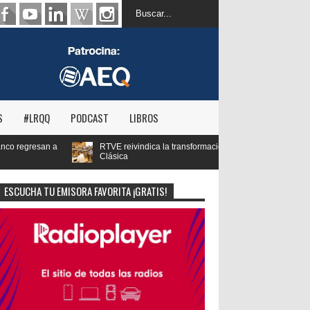
S
#LRQQ
PODCAST
LIBROS
vindica la transformación digital de RNE y blinda el futuro de Radio 3 y Radio
ESCUCHA TU EMISORA FAVORITA ¡GRATIS!