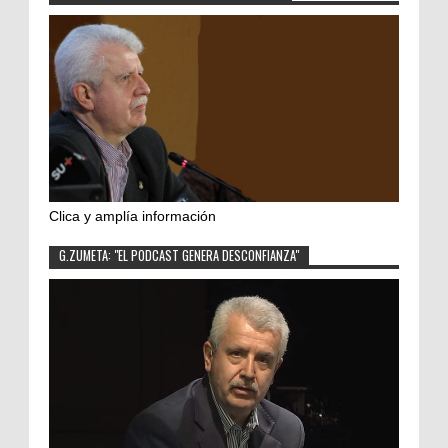
Clica y amplía información
G.ZUMETA: "EL PODCAST GENERA DESCONFIANZA"