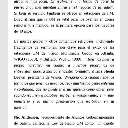
atractivo más local. Es realmente una forma de abrir la
puerta a quienes intentan entrar en el negocio de la radio
”.
Si bien su servicio también se ofrece en estaciones de FM,
Boyd afirma que la OM es vital para los oyentes en zonas
remotas y, a menudo, es la primera opción para los mayores
de 40 años.
La música góspel y otros contenidos religiosos, incluyendo
fragmentos de sermones, son clave para el éxito de las
estaciones OM de Vision Multimedia Group en Atlanta,
WIGO (1570), y Buffalo, WUFO (1080). "
Tenemos nuestra
propia narrativa en cuanto a nuestros programas de
entrevistas, nuestra música y nuestro formato
", afirma
Sheila
Brown,
presidenta de Vision. "
Ninguna otra ciudad tiene los
formatos que tenemos nosotros. Hay muchísima gente enferma
y confinada, que no puede ir a sus iglesias como antes, pero
cuando recurren a nosotros, reciben el mismo canto, el mismo
ministerio y la misma predicación que recibirían en su
iglesia
".
Nic Anderson
, vicepresidente de Asuntos Gubernamentales
de Salem, califica la Ley de Radio OM como "
un asunto