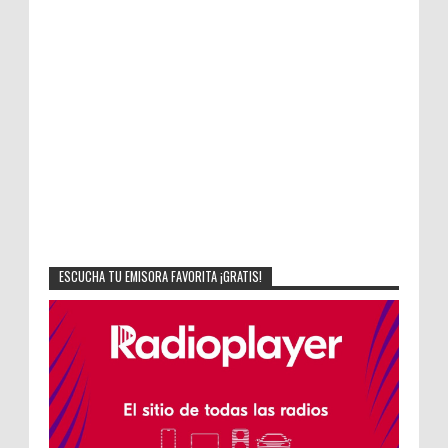
ESCUCHA TU EMISORA FAVORITA ¡GRATIS!