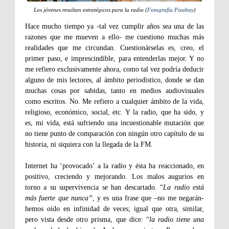
Los jóvenes resultan estratégicos para la radio (
Fotografía Pixabay
)
Hace mucho tiempo ya -tal vez cumplir años sea una de las
razones que me mueven a ello- me cuestiono muchas más
realidades que me circundan. Cuestionárselas es, creo, el
primer paso, e imprescindible, para entenderlas mejor. Y no
me refiero exclusivamente ahora, como tal vez podría deducir
alguno de mis lectores, al ámbito periodístico, donde se dan
muchas cosas por sabidas, tanto en medios audiovisuales
como escritos. No. Me refiero a cualquier ámbito de la vida,
religioso, económico, social, etc. Y la radio, que ha sido, y
es, mi vida, está sufriendo una incuestionable mutación que
no tiene punto de comparación con ningún otro capítulo de su
historia, ni siquiera con la llegada de la FM.
Internet ha ‘provocado’ a la radio y ésta ha reaccionado, en
positivo, creciendo y mejorando. Los malos augurios en
torno a su supervivencia se han descartado. “
La radio está
más fuerte que nunca”
, y es una frase que –no me negarán-
hemos oído en infinidad de veces; igual que otra, similar,
pero vista desde otro prisma, que dice: “
la radio tiene una