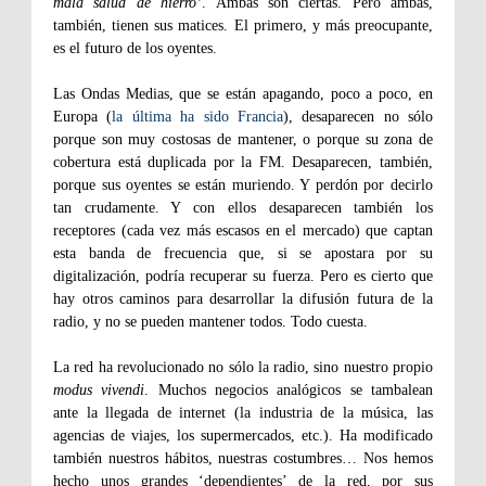
mala salud de hierro’
. Ambas son ciertas. Pero ambas,
también, tienen sus matices. El primero, y más preocupante,
es el futuro de los oyentes.
Las Ondas Medias, que se están apagando, poco a poco, en
Europa (
la última ha sido Francia
), desaparecen no sólo
porque son muy costosas de mantener, o porque su zona de
cobertura está duplicada por la FM. Desaparecen, también,
porque sus oyentes se están muriendo. Y perdón por decirlo
tan crudamente. Y con ellos desaparecen también los
receptores (cada vez más escasos en el mercado) que captan
esta banda de frecuencia que, si se apostara por su
digitalización, podría recuperar su fuerza. Pero es cierto que
hay otros caminos para desarrollar la difusión futura de la
radio, y no se pueden mantener todos. Todo cuesta.
La red ha revolucionado no sólo la radio, sino nuestro propio
modus vivendi
. Muchos negocios analógicos se tambalean
ante la llegada de internet (la industria de la música, las
agencias de viajes, los supermercados, etc.). Ha modificado
también nuestros hábitos, nuestras costumbres… Nos hemos
hecho unos grandes ‘dependientes’ de la red, por sus