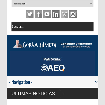
USA: Android Auto y Apple CarPlay 
ÚLTIMAS NOTICIAS
automóvil
RTVE reivindica la transformación di