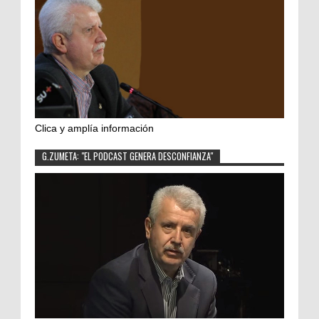
Clica y amplía información
G.ZUMETA: "EL PODCAST GENERA DESCONFIANZA"