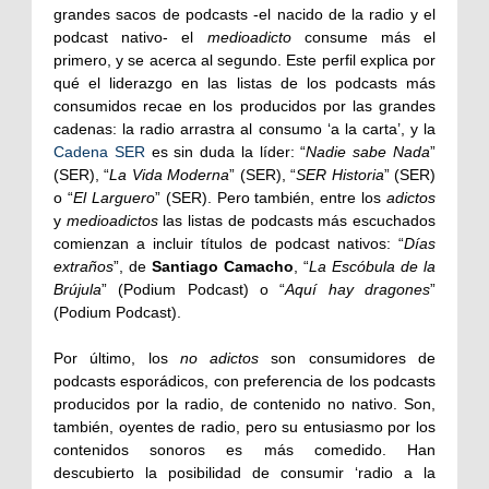
grandes sacos de podcasts -el nacido de la radio y el
podcast nativo- el
medioadicto
consume más el
primero, y se acerca al segundo. Este perfil explica por
qué el liderazgo en las listas de los podcasts más
consumidos recae en los producidos por las grandes
cadenas: la radio arrastra al consumo ‘a la carta’, y la
Cadena SER
es sin duda la líder: “
Nadie sabe Nada
”
(SER), “
La Vida Moderna
” (SER), “
SER Historia
” (SER)
o “
El Larguero
” (SER). Pero también, entre los
adictos
y
medioadictos
las listas de podcasts más escuchados
comienzan a incluir títulos de podcast nativos: “
Días
extraños
”, de
Santiago Camacho
, “
La Escóbula de la
Brújula
” (Podium Podcast) o “
Aquí hay dragones
”
(Podium Podcast).
Por último, los
no adictos
son consumidores de
podcasts esporádicos, con preferencia de los podcasts
producidos por la radio, de contenido no nativo. Son,
también, oyentes de radio, pero su entusiasmo por los
contenidos sonoros es más comedido. Han
descubierto la posibilidad de consumir ‘radio a la