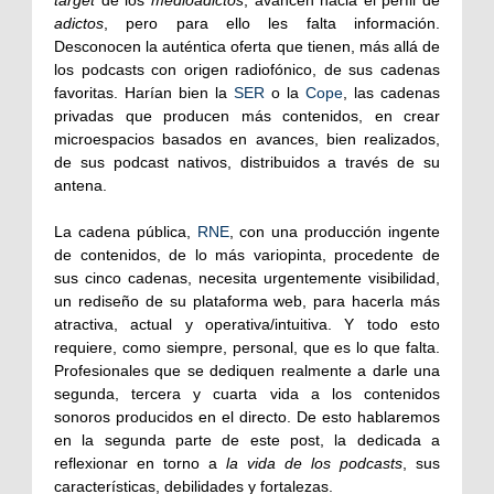
target
de los
medioadictos
, avancen hacia el perfil de
adictos
, pero para ello les falta información.
Desconocen la auténtica oferta que tienen, más allá de
los podcasts con origen radiofónico, de sus cadenas
favoritas. Harían bien la
SER
o la
Cope
, las cadenas
privadas que producen más contenidos, en crear
microespacios basados en avances, bien realizados,
de sus podcast nativos, distribuidos a través de su
antena.
La cadena pública,
RNE
, con una producción ingente
de contenidos, de lo más variopinta, procedente de
sus cinco cadenas, necesita urgentemente visibilidad,
un rediseño de su plataforma web, para hacerla más
atractiva, actual y operativa/intuitiva. Y todo esto
requiere, como siempre, personal, que es lo que falta.
Profesionales que se dediquen realmente a darle una
segunda, tercera y cuarta vida a los contenidos
sonoros producidos en el directo. De esto hablaremos
en la segunda parte de este post, la dedicada a
reflexionar en torno a
la vida de los podcasts
, sus
características, debilidades y fortalezas.